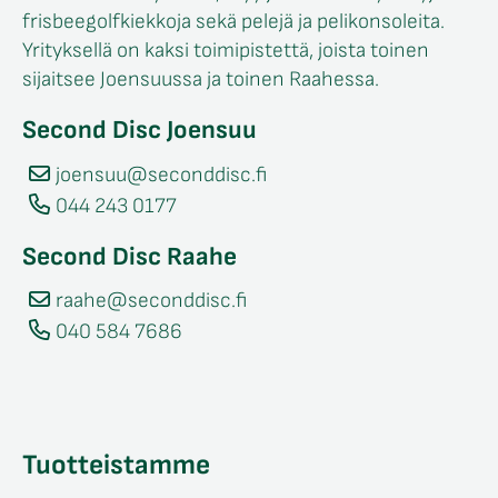
frisbeegolfkiekkoja sekä pelejä ja pelikonsoleita.
Yrityksellä on kaksi toimipistettä, joista toinen
sijaitsee Joensuussa ja toinen Raahessa.
Second Disc Joensuu
joensuu@seconddisc.fi
044 243 0177
Second Disc Raahe
raahe@seconddisc.fi
040 584 7686
Tuotteistamme