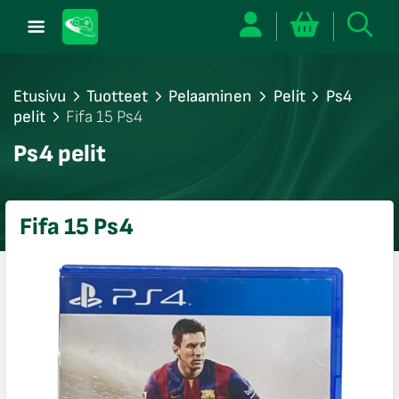
Etusivu
Tuotteet
Pelaaminen
Pelit
Ps4
pelit
Fifa 15 Ps4
/sulje
Ps4 pelit
likko
/sulje
likko
Fifa 15 Ps4
/sulje
likko