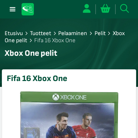
Etusivu
Tuotteet
Pelaaminen
Pelit
Xbox
One pelit
Fifa 16 Xbox One
/sulje
Xbox One pelit
likko
/sulje
likko
Fifa 16 Xbox One
/sulje
likko