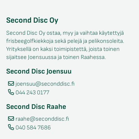
Second Disc Oy
Second Disc Oy ostaa, myy ja vaihtaa käytettyjä
frisbeegolfkiekkoja sekä pelejä ja pelikonsoleita.
Yrityksellä on kaksi toimipistettä, joista toinen
sijaitsee Joensuussa ja toinen Raahessa.
Second Disc Joensuu
joensuu@seconddisc.fi
044 243 0177
Second Disc Raahe
raahe@seconddisc.fi
040 584 7686