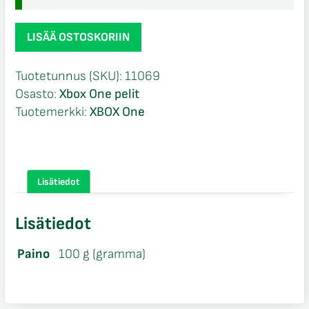
Fifa
LISÄÄ OSTOSKORIIN
16
Xbox
Tuotetunnus (SKU):
11069
One
Osasto:
Xbox One pelit
määrä
Tuotemerkki:
XBOX One
Lisätiedot
Lisätiedot
Paino
100 g (gramma)