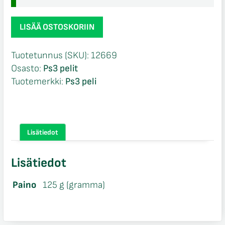
FIFA
LISÄÄ OSTOSKORIIN
18
Legacy
Tuotetunnus (SKU):
12669
Edition
Osasto:
Ps3 pelit
CIB
Tuotemerkki:
Ps3 peli
Ps3
määrä
Lisätiedot
Lisätiedot
Paino
125 g (gramma)