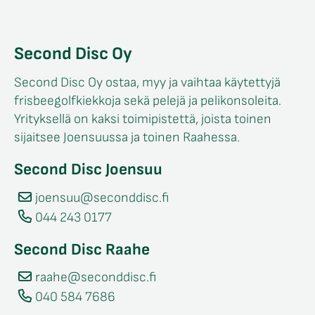
Second Disc Oy
Second Disc Oy ostaa, myy ja vaihtaa käytettyjä
frisbeegolfkiekkoja sekä pelejä ja pelikonsoleita.
Yrityksellä on kaksi toimipistettä, joista toinen
sijaitsee Joensuussa ja toinen Raahessa.
Second Disc Joensuu
joensuu@seconddisc.fi
044 243 0177
Second Disc Raahe
raahe@seconddisc.fi
040 584 7686