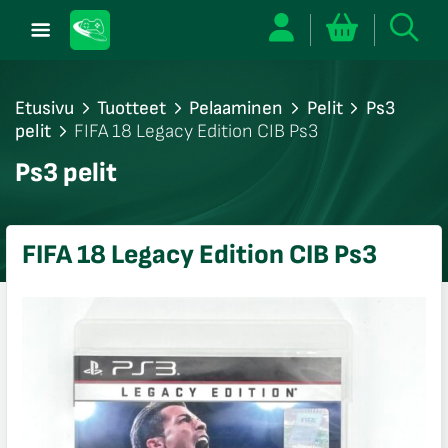
Etusivu
Tuotteet
Pelaaminen
Pelit
Ps3
pelit
FIFA 18 Legacy Edition CIB Ps3
/sulje
Ps3 pelit
likko
/sulje
likko
FIFA 18 Legacy Edition CIB Ps3
/sulje
likko