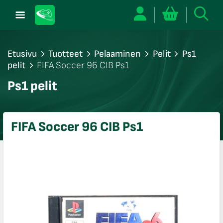
Etusivu
Tuotteet
Pelaaminen
Pelit
Ps1
pelit
FIFA Soccer 96 CIB Ps1
/sulje
Ps1 pelit
likko
/sulje
likko
FIFA Soccer 96 CIB Ps1
/sulje
likko