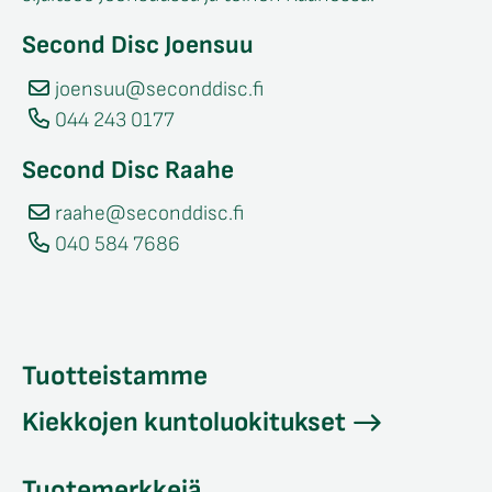
Second Disc Joensuu
joensuu@seconddisc.fi
044 243 0177
Second Disc Raahe
raahe@seconddisc.fi
040 584 7686
Tuotteistamme
Kiekkojen kuntoluokitukset
Tuotemerkkejä