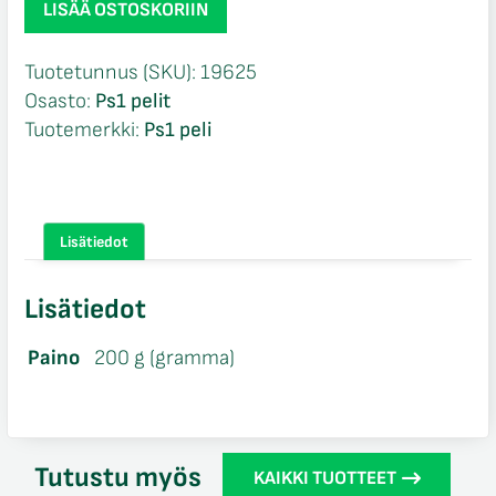
LISÄÄ OSTOSKORIIN
Soccer
96
Tuotetunnus (SKU):
19625
CIB
Osasto:
Ps1 pelit
Ps1
Tuotemerkki:
Ps1 peli
määrä
Lisätiedot
Lisätiedot
Paino
200 g (gramma)
Tutustu myös
KAIKKI TUOTTEET