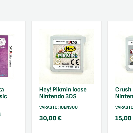
ta
Hey! Pikmin loose
Crush 
sic
Nintendo 3DS
Ninte
S
VARASTO:
JOENSUU
VARAST
U
30,00
€
15,00