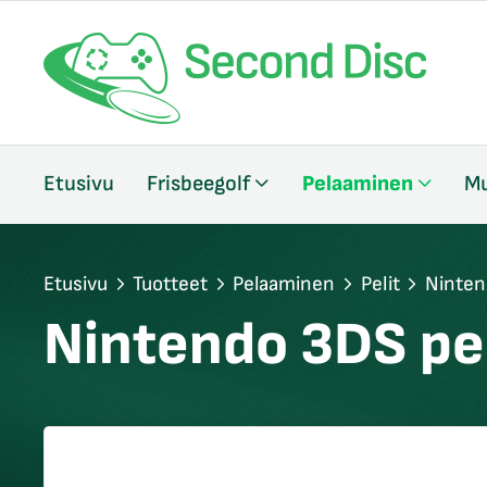
/sulje
Etusivu
Frisbeegolf
Pelaaminen
Mu
likko
/sulje
likko
/sulje
Etusivu
Tuotteet
Pelaaminen
Pelit
Ninten
likko
Nintendo 3DS pel