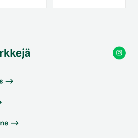
rkkejä
Secon
Instag
s
ine