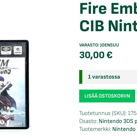
Fire Em
CIB Nin
VARASTO:
JOENSUU
30,00
€
1 varastossa
Fire
LISÄÄ OSTOSKORIIN
Emblem
Warriors
Tuotetunnus (SKU):
17
CIB
Osasto:
Nintendo 3DS p
Nintendo
Tuotemerkki:
Nintendo 
3DS