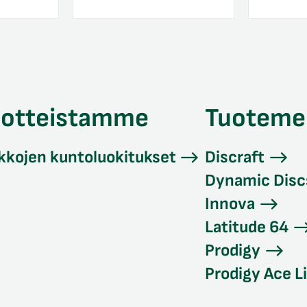
uotteistamme
Tuoteme
kkojen kuntoluokitukset
Discraft
Dynamic Disc
Innova
Latitude 64
Prodigy
Prodigy Ace L