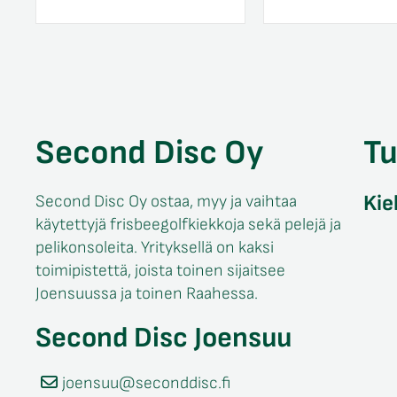
Second Disc Oy
T
Kie
Second Disc Oy ostaa, myy ja vaihtaa
käytettyjä frisbeegolfkiekkoja sekä pelejä ja
pelikonsoleita. Yrityksellä on kaksi
toimipistettä, joista toinen sijaitsee
Joensuussa ja toinen Raahessa.
Second Disc Joensuu
joensuu@seconddisc.fi