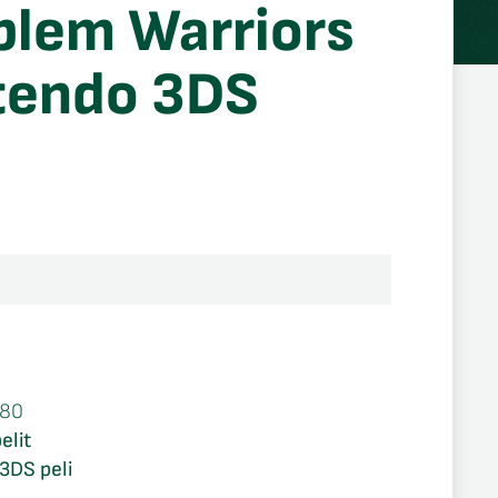
blem Warriors
tendo 3DS
580
elit
3DS peli