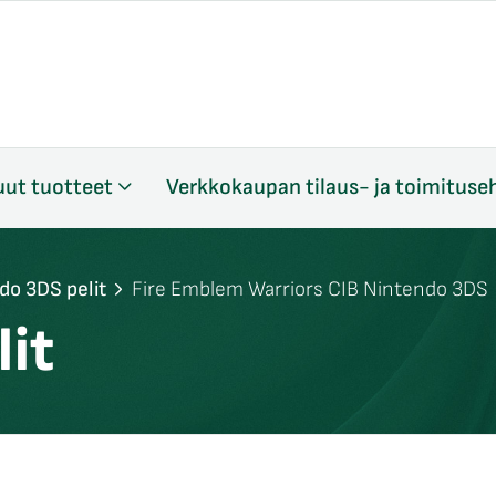
ut tuotteet
Verkkokaupan tilaus- ja toimituse
do 3DS pelit
Fire Emblem Warriors CIB Nintendo 3DS
it