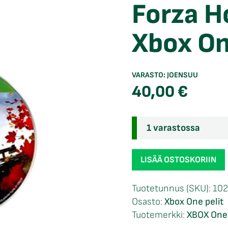
Forza H
Xbox O
VARASTO:
JOENSUU
40,00
€
1 varastossa
Forza
LISÄÄ OSTOSKORIIN
Horizon
4
Tuotetunnus (SKU):
102
loose
Osasto:
Xbox One pelit
Xbox
Tuotemerkki:
XBOX One
One