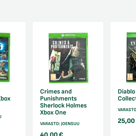
Crimes and
Diablo
Xbox
Punishments
Collec
Sherlock Holmes
VARAST
Xbox One
U
25,0
VARASTO:
JOENSUU
40,00
€