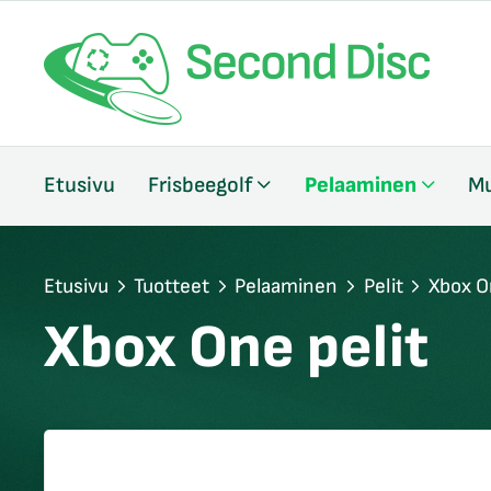
/sulje
Etusivu
Frisbeegolf
Pelaaminen
Mu
likko
/sulje
likko
/sulje
Etusivu
Tuotteet
Pelaaminen
Pelit
Xbox O
likko
Xbox One pelit