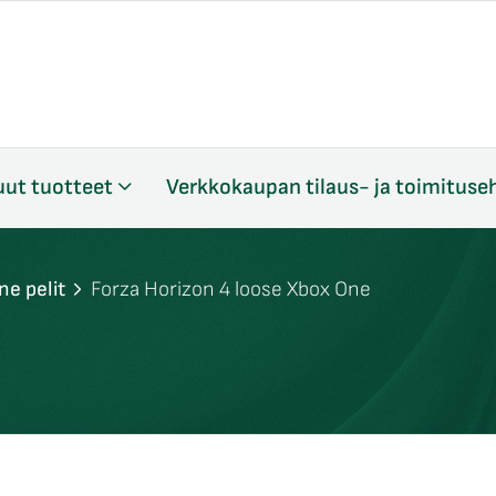
ut tuotteet
Verkkokaupan tilaus- ja toimituse
ne pelit
Forza Horizon 4 loose Xbox One