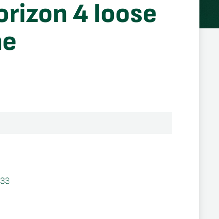
orizon 4 loose
ne
33