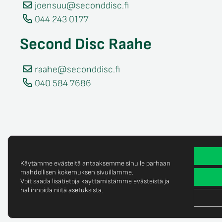
joensuu@seconddisc.fi
044 243 0177
Second Disc Raahe
raahe@seconddisc.fi
040 584 7686
Käytämme evästeitä antaaksemme sinulle parhaan
mahdollisen kokemuksen sivuillamme.
Voit saada lisätietoja käyttämistämme evästeistä ja
Tietosuojaselost
© Copyright 2025 Second Disc Oy
hallinnoida niitä
asetuksista
.