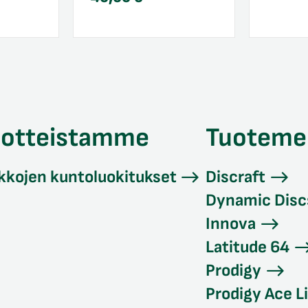
uotteistamme
Tuoteme
kkojen kuntoluokitukset
Discraft
Dynamic Disc
Innova
Latitude 64
Prodigy
Prodigy Ace L