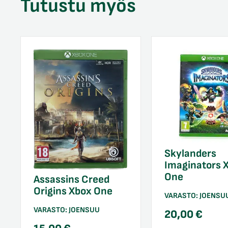
Tutustu myös
Skylanders
Imaginators 
One
Assassins Creed
Origins Xbox One
VARASTO:
JOENSU
VARASTO:
JOENSUU
20,00
€