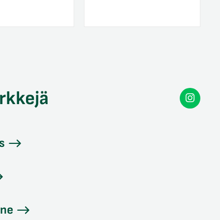
rkkejä
Secon
Instag
s
ine