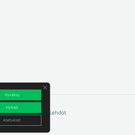
Sulje evästebanneri
Hyväksy
Hylkää
e
Tilaus- ja toimitusehdot
Asetukset