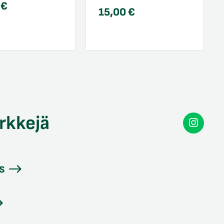
0
€
15,00
€
rkkejä
Secon
Instag
s