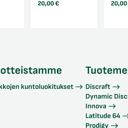
20,00
€
20,0
uotteistamme
Tuoteme
kkojen kuntoluokitukset
Discraft
Dynamic Disc
Innova
Latitude 64
Prodigy