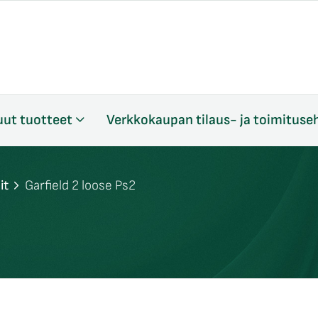
ut tuotteet
Verkkokaupan tilaus- ja toimituse
it
Garfield 2 loose Ps2