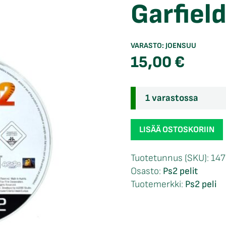
Garfield
VARASTO:
JOENSUU
15,00
€
1 varastossa
Garfield
LISÄÄ OSTOSKORIIN
2
loose
Tuotetunnus (SKU):
147
Ps2
Osasto:
Ps2 pelit
määrä
Tuotemerkki:
Ps2 peli