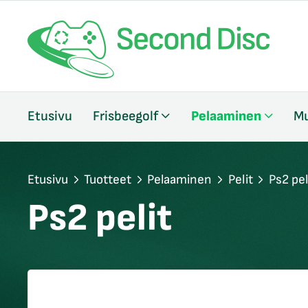
/sulje
Etusivu
Frisbeegolf
Pelaaminen
Mu
likko
/sulje
likko
/sulje
Etusivu
Tuotteet
Pelaaminen
Pelit
Ps2 pel
likko
Ps2 pelit