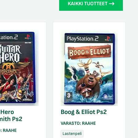
KAIKKI TUOTTEET
 Hero
Boog & Elliot Ps2
mith Ps2
VARASTO:
RAAHE
O:
RAAHE
Lastenpeli