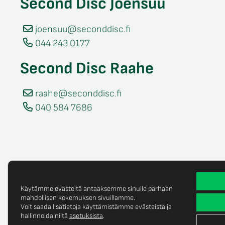
Second Disc Joensuu
joensuu@seconddisc.fi
044 243 0177
Second Disc Raahe
raahe@seconddisc.fi
040 584 7686
Käytämme evästeitä antaaksemme sinulle parhaan
mahdollisen kokemuksen sivuillamme.
Voit saada lisätietoja käyttämistämme evästeistä ja
Tietosuojaselost
© Copyright 2025 Second Disc Oy
hallinnoida niitä
asetuksista
.