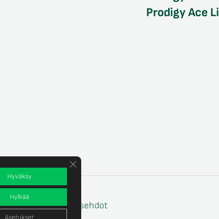
Prodigy Ace L
Sulje evästebanneri
Hyväksy
Hylkää
e
Tilaus- ja toimitusehdot
Asetukset