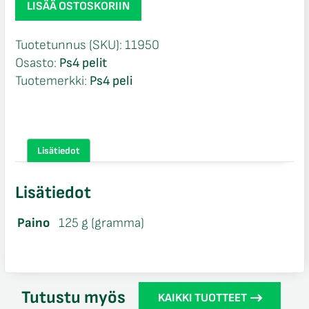
LISÄÄ OSTOSKORIIN
Special
Edition
Tuotetunnus (SKU):
11950
NIB
Osasto:
Ps4 pelit
Ps4
Tuotemerkki:
Ps4 peli
määrä
Lisätiedot
Lisätiedot
Paino
125 g (gramma)
Tutustu myös
KAIKKI TUOTTEET