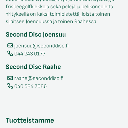
frisbeegolfkiekkoja sekä pelejä ja pelikonsoleita.
Yrityksellä on kaksi toimipistettä, joista toinen
sijaitsee Joensuussa ja toinen Raahessa.
Second Disc Joensuu
joensuu@seconddisc.fi
044 243 0177
Second Disc Raahe
raahe@seconddisc.fi
040 584 7686
Tuotteistamme