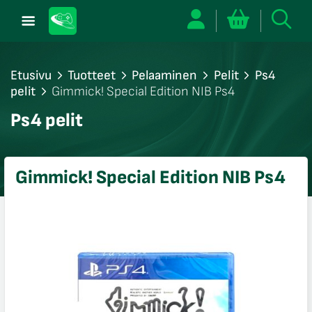
Etusivu
Tuotteet
Pelaaminen
Pelit
Ps4
pelit
Gimmick! Special Edition NIB Ps4
/sulje
Ps4 pelit
likko
/sulje
likko
Gimmick! Special Edition NIB Ps4
/sulje
likko