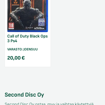
Call of Duty Black Ops
3 Ps4
VARASTO:
JOENSUU
20,00
€
Second Disc Oy
Second Disc Oy ostaa, myy ja vaihtaa käytettyjä