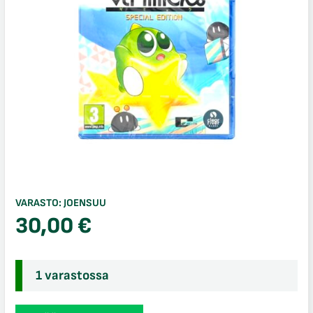
VARASTO:
JOENSUU
30,00
€
1 varastossa
Gimmick!