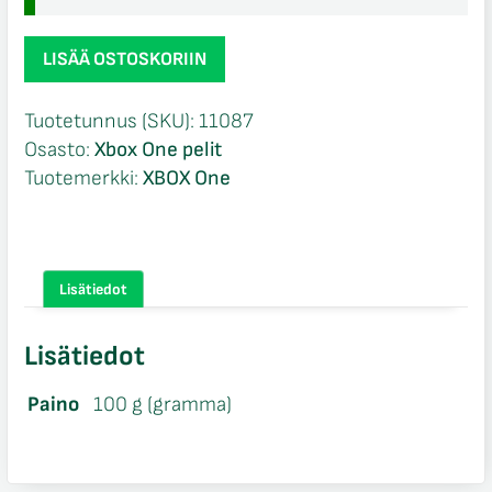
Guitar
LISÄÄ OSTOSKORIIN
Hero
Live
Tuotetunnus (SKU):
11087
Xbox
Osasto:
Xbox One pelit
One
Tuotemerkki:
XBOX One
määrä
Lisätiedot
Lisätiedot
Paino
100 g (gramma)