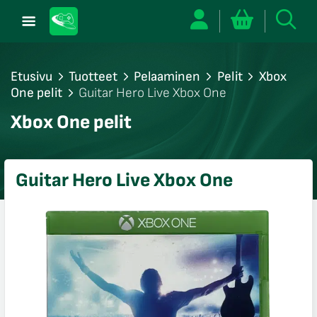
Etusivu
Tuotteet
Pelaaminen
Pelit
Xbox
One pelit
Guitar Hero Live Xbox One
/sulje
Xbox One pelit
likko
/sulje
likko
Guitar Hero Live Xbox One
/sulje
likko