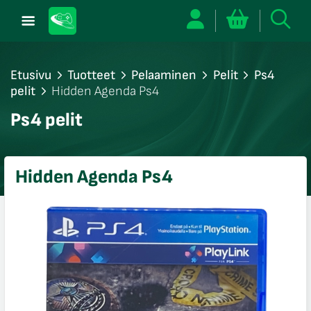
Etusivu
Tuotteet
Pelaaminen
Pelit
Ps4
pelit
Hidden Agenda Ps4
/sulje
Ps4 pelit
likko
/sulje
likko
Hidden Agenda Ps4
/sulje
likko