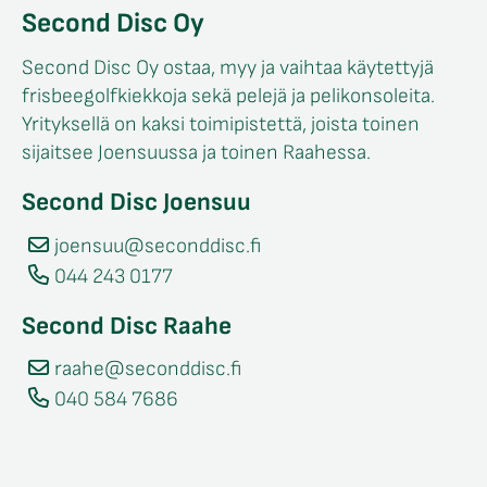
Second Disc Oy
Second Disc Oy ostaa, myy ja vaihtaa käytettyjä
frisbeegolfkiekkoja sekä pelejä ja pelikonsoleita.
Yrityksellä on kaksi toimipistettä, joista toinen
sijaitsee Joensuussa ja toinen Raahessa.
Second Disc Joensuu
joensuu@seconddisc.fi
044 243 0177
Second Disc Raahe
raahe@seconddisc.fi
040 584 7686