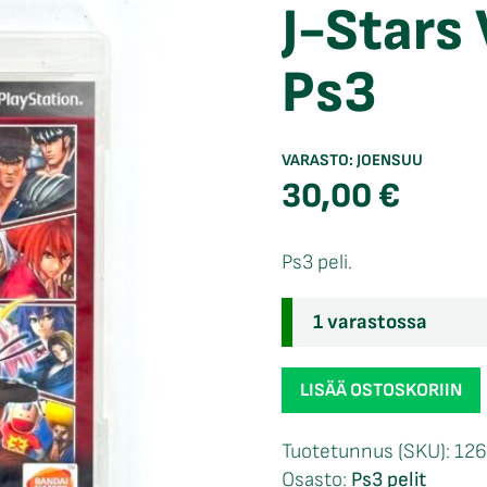
J-Stars
Ps3
VARASTO:
JOENSUU
30,00
€
Ps3 peli.
1 varastossa
J-
LISÄÄ OSTOSKORIIN
Stars
Victory
Tuotetunnus (SKU):
126
VS+
Osasto:
Ps3 pelit