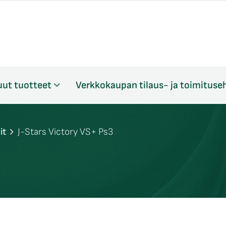
ut tuotteet
Verkkokaupan tilaus- ja toimituse
it
J-Stars Victory VS+ Ps3