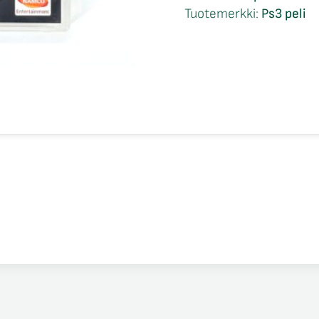
Ps3
Tuotemerkki:
Ps3 peli
määrä