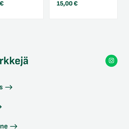
€
15,00
€
rkkejä
Secon
Instag
s
ine