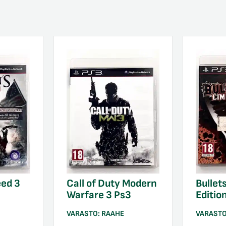
eed 3
Call of Duty Modern
Bullet
Warfare 3 Ps3
Editio
VARASTO:
RAAHE
VARAST