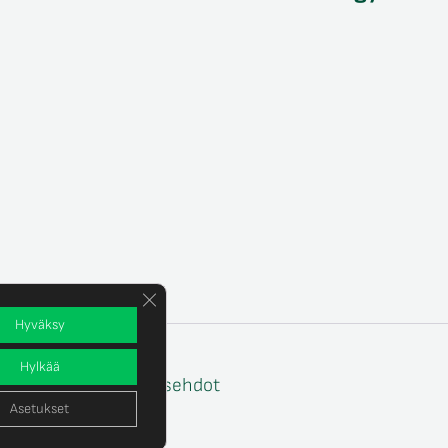
Sulje evästebanneri
Hyväksy
Hylkää
e
Tilaus- ja toimitusehdot
Asetukset