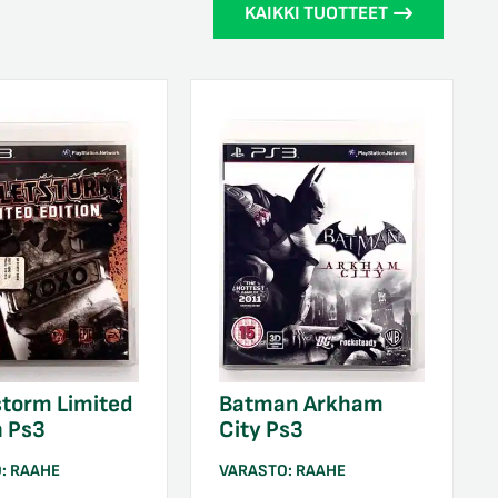
KAIKKI TUOTTEET
storm Limited
Batman Arkham
n Ps3
City Ps3
O:
RAAHE
VARASTO:
RAAHE