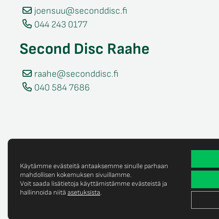
joensuu@seconddisc.fi
044 243 0177
Second Disc Raahe
raahe@seconddisc.fi
040 584 7686
Käytämme evästeitä antaaksemme sinulle parhaan
mahdollisen kokemuksen sivuillamme.
Voit saada lisätietoja käyttämistämme evästeistä ja
Tietosuojaselost
© Copyright 2025 Second Disc Oy
hallinnoida niitä
asetuksista
.