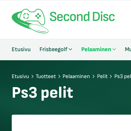
/sulje
Etusivu
Frisbeegolf
Pelaaminen
Mu
likko
/sulje
likko
/sulje
Etusivu
Tuotteet
Pelaaminen
Pelit
Ps3 pel
likko
Ps3 pelit