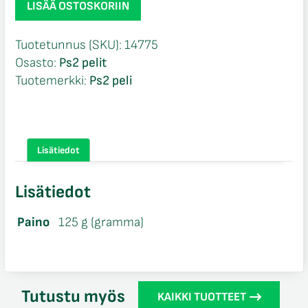
LISÄÄ OSTOSKORIIN
3
Ps2
Tuotetunnus (SKU):
14775
määrä
Osasto:
Ps2 pelit
Tuotemerkki:
Ps2 peli
Lisätiedot
Lisätiedot
Paino
125 g (gramma)
Tutustu myös
KAIKKI TUOTTEET