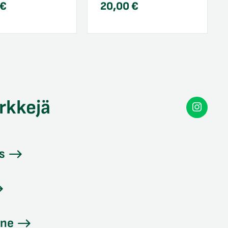
€
20,00
€
rkkejä
Secon
Instag
s
ine