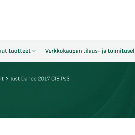
ut tuotteet
Verkkokaupan tilaus- ja toimituse
it
Just Dance 2017 CIB Ps3