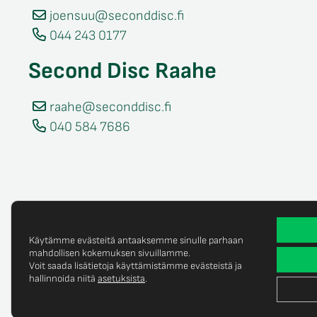
joensuu@seconddisc.fi
044 243 0177
Second Disc Raahe
raahe@seconddisc.fi
040 584 7686
Käytämme evästeitä antaaksemme sinulle parhaan
mahdollisen kokemuksen sivuillamme.
Voit saada lisätietoja käyttämistämme evästeistä ja
Tietosuojaselost
© Copyright 2025 Second Disc Oy
hallinnoida niitä
asetuksista
.