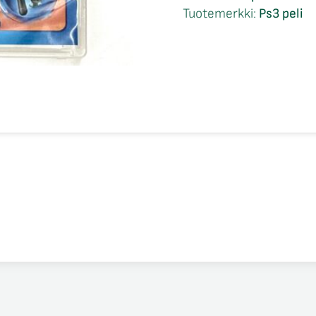
Ps3
Tuotemerkki:
Ps3 peli
määrä