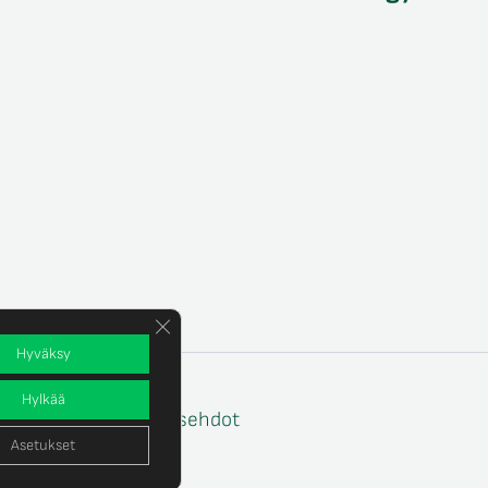
Sulje evästebanneri
Hyväksy
Hylkää
e
Tilaus- ja toimitusehdot
Asetukset