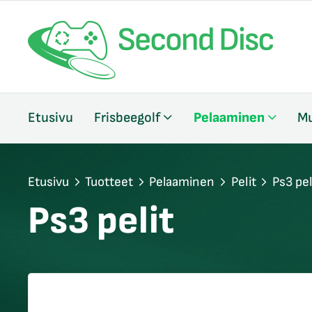
/sulje
Etusivu
Frisbeegolf
Pelaaminen
Mu
likko
/sulje
likko
/sulje
Etusivu
Tuotteet
Pelaaminen
Pelit
Ps3 pel
likko
Ps3 pelit