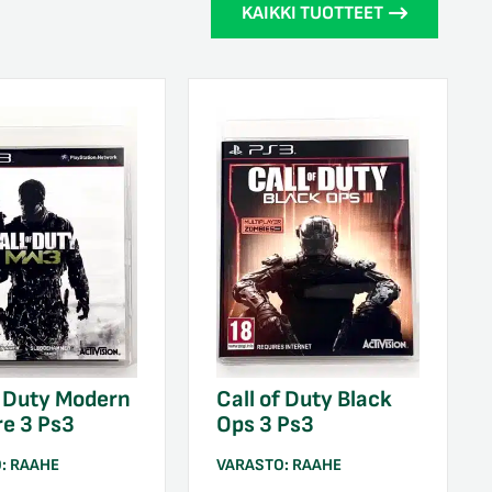
KAIKKI TUOTTEET
f Duty Modern
Call of Duty Black
e 3 Ps3
Ops 3 Ps3
O:
RAAHE
VARASTO:
RAAHE