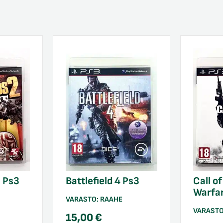
2 Ps3
Battlefield 4 Ps3
Call o
Warfar
VARASTO:
RAAHE
VARAST
15,00
€