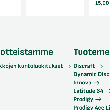
15,00
uotteistamme
Tuoteme
kkojen kuntoluokitukset
Discraft
Dynamic Disc
Innova
Latitude 64
Prodigy
Prodigy Ace L