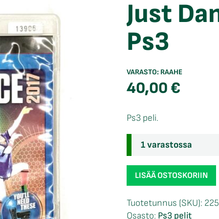
Just Da
Ps3
VARASTO:
RAAHE
40,00
€
Ps3 peli.
1 varastossa
Just
LISÄÄ OSTOSKORIIN
Dance
2017
Tuotetunnus (SKU):
225
CIB
Osasto:
Ps3 pelit