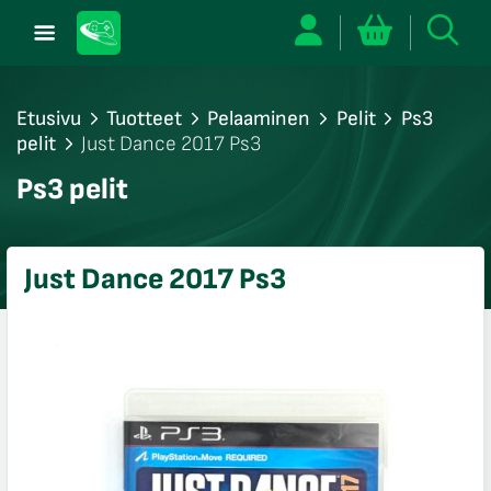
Etusivu
Tuotteet
Pelaaminen
Pelit
Ps3
pelit
Just Dance 2017 Ps3
/sulje
Ps3 pelit
likko
/sulje
likko
Just Dance 2017 Ps3
/sulje
likko