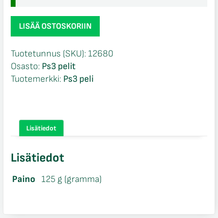
Just
LISÄÄ OSTOSKORIIN
Dance
2017
Tuotetunnus (SKU):
12680
Ps3
Osasto:
Ps3 pelit
määrä
Tuotemerkki:
Ps3 peli
Lisätiedot
Lisätiedot
Paino
125 g (gramma)