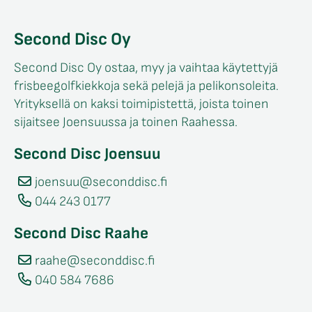
Second Disc Oy
Second Disc Oy ostaa, myy ja vaihtaa käytettyjä
frisbeegolfkiekkoja sekä pelejä ja pelikonsoleita.
Yrityksellä on kaksi toimipistettä, joista toinen
sijaitsee Joensuussa ja toinen Raahessa.
Second Disc Joensuu
joensuu@seconddisc.fi
044 243 0177
Second Disc Raahe
raahe@seconddisc.fi
040 584 7686