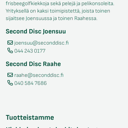
frisbeegolfkiekkoja sekä pelejä ja pelikonsoleita.
Yrityksellä on kaksi toimipistettä, joista toinen
sijaitsee Joensuussa ja toinen Raahessa.
Second Disc Joensuu
joensuu@seconddisc.fi
044 243 0177
Second Disc Raahe
raahe@seconddisc.fi
040 584 7686
Tuotteistamme