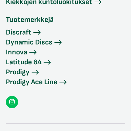
Kiekkojen kuntoluokitukset
Tuotemerkkejä
Discraft
Dynamic Discs
Innova
Latitude 64
Prodigy
Prodigy Ace Line
Seconddisc
Instagramissa