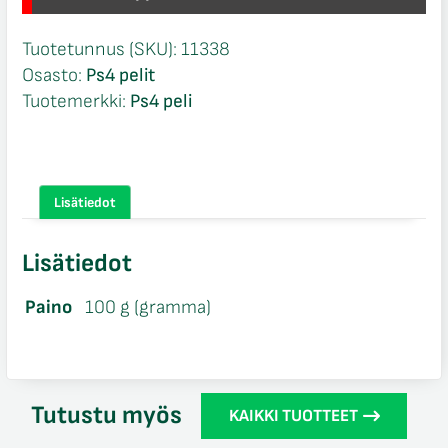
Tuotetunnus (SKU):
11338
Osasto:
Ps4 pelit
Tuotemerkki:
Ps4 peli
Lisätiedot
Lisätiedot
Paino
100 g (gramma)
Tutustu myös
KAIKKI TUOTTEET