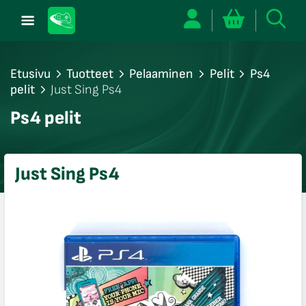
Etusivu
Tuotteet
Pelaaminen
Pelit
Ps4
pelit
Just Sing Ps4
/sulje
Ps4 pelit
likko
/sulje
likko
Just Sing Ps4
/sulje
likko