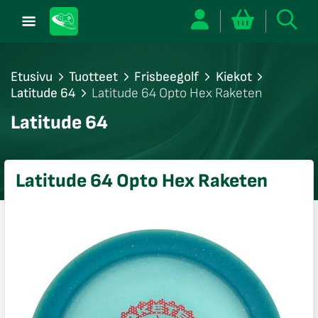
Etusivu
Tuotteet
Frisbeegolf
Kiekot
Latitude 64
Latitude 64 Opto Hex Raketen
/sulje
Latitude 64
likko
/sulje
likko
Latitude 64 Opto Hex Raketen
/sulje
likko