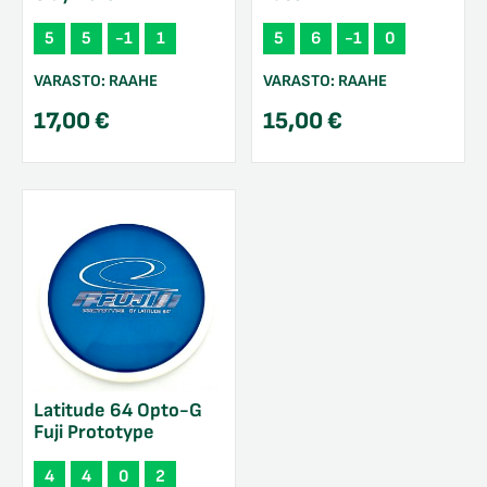
5
5
-1
1
5
6
-1
0
VARASTO:
RAAHE
VARASTO:
RAAHE
17,00
€
15,00
€
Latitude 64 Opto-G
Fuji Prototype
4
4
0
2