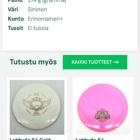
Paino
174 g (gramma)
Väri
Sininen
Kunto
Erinomainen+
Tussit
Ei tussia
Tutustu myös
KAIKKI TUOTTEET