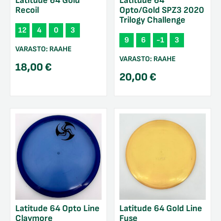
Latitude 64 Gold
Latitude 64
Recoil
Opto/Gold SPZ3 2020
Trilogy Challenge
12
4
0
3
9
6
-1
3
VARASTO:
RAAHE
VARASTO:
RAAHE
18,00
€
20,00
€
Latitude 64 Opto Line
Latitude 64 Gold Line
Claymore
Fuse