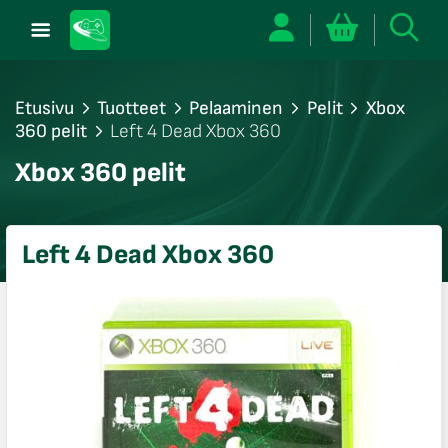
Etusivu
Tuotteet
Pelaaminen
Pelit
Xbox
360 pelit
Left 4 Dead Xbox 360
/sulje
Xbox 360 pelit
likko
/sulje
likko
Left 4 Dead Xbox 360
/sulje
likko