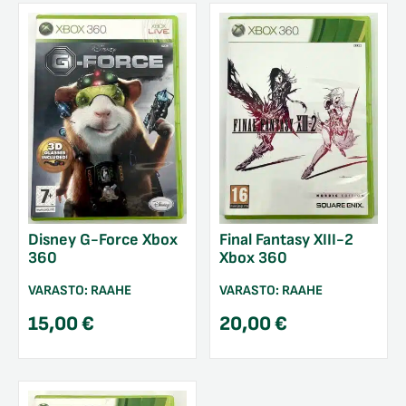
Disney G-Force Xbox
Final Fantasy XIII-2
360
Xbox 360
VARASTO:
RAAHE
VARASTO:
RAAHE
15,00
€
20,00
€