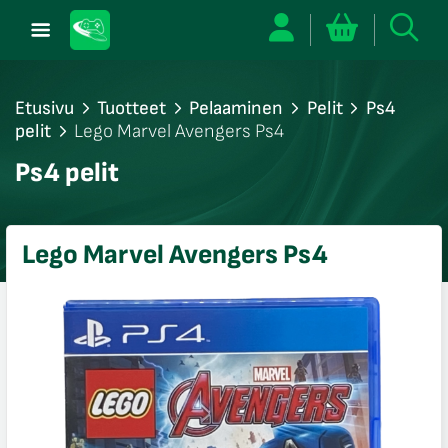
Etusivu
Tuotteet
Pelaaminen
Pelit
Ps4
pelit
Lego Marvel Avengers Ps4
/sulje
Ps4 pelit
likko
/sulje
likko
Lego Marvel Avengers Ps4
/sulje
likko