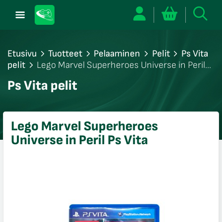
Etusivu
Tuotteet
Pelaaminen
Pelit
Ps Vita
pelit
Lego Marvel Superheroes Universe in Peril
Ps Vita
/sulje
Ps Vita pelit
likko
/sulje
likko
Lego Marvel Superheroes
/sulje
Universe in Peril Ps Vita
likko