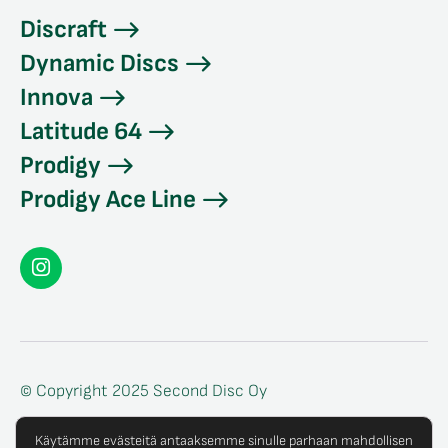
Discraft
Dynamic Discs
Innova
Latitude 64
Prodigy
Prodigy Ace Line
Seconddisc
Instagramissa
© Copyright 2025 Second Disc Oy
Tietosuojaseloste
Käytämme evästeitä antaaksemme sinulle parhaan mahdollisen