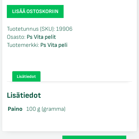
Lego
LISÄÄ OSTOSKORIIN
Marvel
Superheroes
Tuotetunnus (SKU):
19906
Universe
Osasto:
Ps Vita pelit
in
Tuotemerkki:
Ps Vita peli
Peril
Ps
Vita
määrä
Lisätiedot
Lisätiedot
Paino
100 g (gramma)