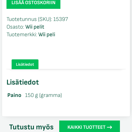
LISÄÄ OSTOSKORIIN
Rock
Band
Tuotetunnus (SKU):
15397
CIB
Osasto:
Wii pelit
Wii
Tuotemerkki:
Wii peli
määrä
Lisätiedot
Lisätiedot
Paino
150 g (gramma)
Tutustu myös
KAIKKI TUOTTEET