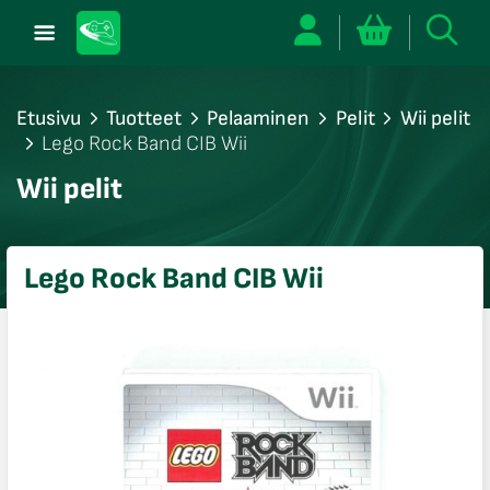
Etusivu
Tuotteet
Pelaaminen
Pelit
Wii pelit
Lego Rock Band CIB Wii
/sulje
Wii pelit
likko
/sulje
likko
Lego Rock Band CIB Wii
/sulje
likko