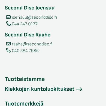
Second Disc Joensuu
joensuu@seconddisc.fi
044 243 0177
Second Disc Raahe
raahe@seconddisc.fi
040 584 7686
Tuotteistamme
Kiekkojen kuntoluokitukset
Tuotemerkkejä