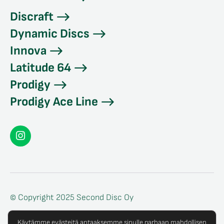
Discraft
Dynamic Discs
Innova
Latitude 64
Prodigy
Prodigy Ace Line
Seconddisc
Instagramissa
© Copyright 2025 Second Disc Oy
Tietosuojaseloste
Käytämme evästeitä antaaksemme sinulle parhaan mahdollisen