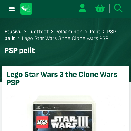
Etusivu
Tuotteet
Pelaaminen
Pelit
PSP
pelit
Lego Star Wars 3 the Clone Wars PSP
/sulje
PSP pelit
likko
/sulje
likko
Lego Star Wars 3 the Clone Wars
/sulje
PSP
likko