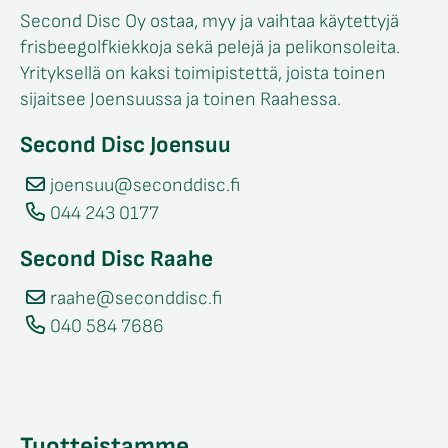
Second Disc Oy ostaa, myy ja vaihtaa käytettyjä
frisbeegolfkiekkoja sekä pelejä ja pelikonsoleita.
Yrityksellä on kaksi toimipistettä, joista toinen
sijaitsee Joensuussa ja toinen Raahessa.
Second Disc Joensuu
joensuu@seconddisc.fi
044 243 0177
Second Disc Raahe
raahe@seconddisc.fi
040 584 7686
Tuotteistamme