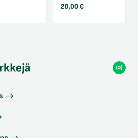
20,00
€
rkkejä
Secon
Instag
s
ine