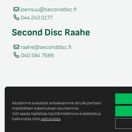
joensuu@seconddisc.fi
044 243 0177
Second Disc Raahe
raahe@seconddisc.fi
040 584 7686
Käytämme evästeitä antaaksemme sinulle parhaan
mahdollisen kokemuksen sivuillamme.
Voit saada lisätietoja käyttämistämme evästeistä ja
Tietosuojaselost
© Copyright 2025 Second Disc Oy
hallinnoida niitä
asetuksista
.