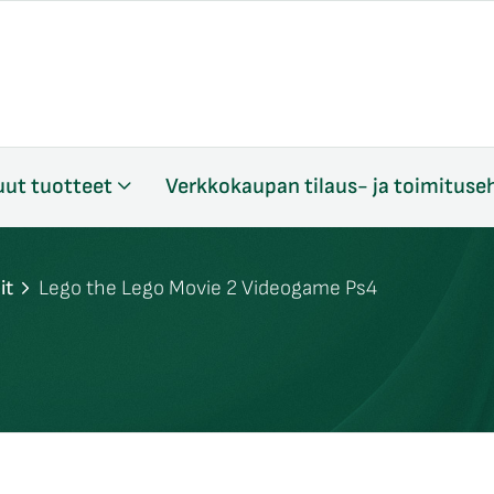
ut tuotteet
Verkkokaupan tilaus- ja toimituse
it
Lego the Lego Movie 2 Videogame Ps4