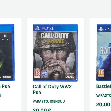
Battle
n Ps4
Call of Duty WW2
Ps4
VARAST
U
VARASTO:
JOENSUU
20,0
20,00
€