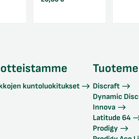
uotteistamme
Tuoteme
kkojen kuntoluokitukset
Discraft
Dynamic Disc
Innova
Latitude 64
Prodigy
Prodigy Ace L