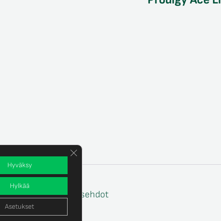
Sulje evästebanneri
Hyväksy
Hylkää
e
Tilaus- ja toimitusehdot
Asetukset