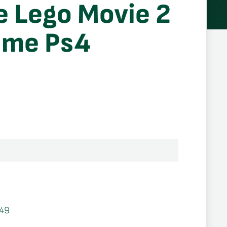
e Lego Movie 2
ame Ps4
49