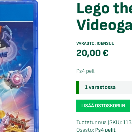
Lego th
Videog
VARASTO:
JOENSUU
20,00
€
Ps4 peli.
1 varastossa
Lego
LISÄÄ OSTOSKORIIN
the
Lego
Tuotetunnus (SKU):
113
Movie
Osasto:
Ps4 pelit