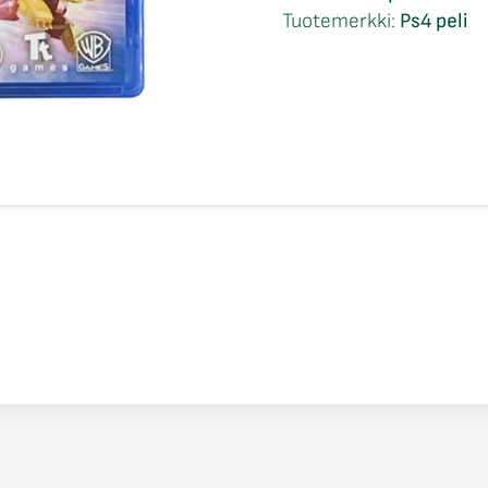
2
Tuotemerkki:
Ps4 peli
Videogame
Ps4
määrä