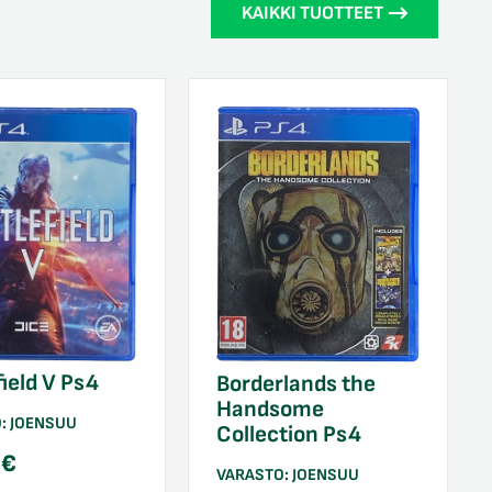
KAIKKI TUOTTEET
field V Ps4
Borderlands the
Handsome
O:
JOENSUU
Collection Ps4
0
€
VARASTO:
JOENSUU