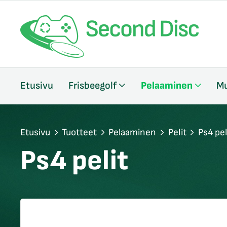
/sulje
Etusivu
Frisbeegolf
Pelaaminen
Mu
likko
/sulje
likko
/sulje
Etusivu
Tuotteet
Pelaaminen
Pelit
Ps4 pel
likko
Ps4 pelit