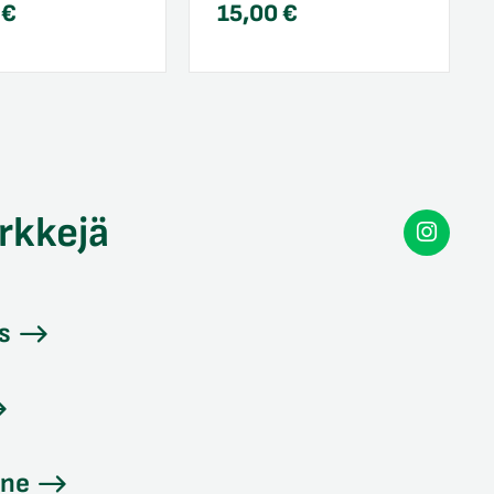
0
€
15,00
€
rkkejä
Secon
Instag
s
ine