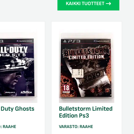
KAIKKI TUOTTEET
f Duty Ghosts
Bulletstorm Limited
Edition Ps3
O:
RAAHE
VARASTO:
RAAHE