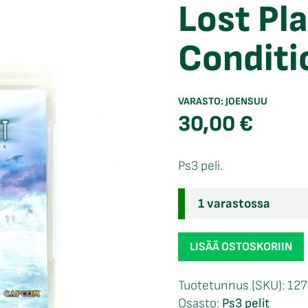
Lost Pl
Conditi
VARASTO:
JOENSUU
30,00
€
Ps3 peli.
1 varastossa
Lost
LISÄÄ OSTOSKORIIN
Planet
Extreme
Tuotetunnus (SKU):
127
Condition
Osasto:
Ps3 pelit