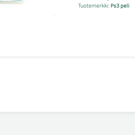
CIB
Tuotemerkki:
Ps3 peli
Ps3
määrä