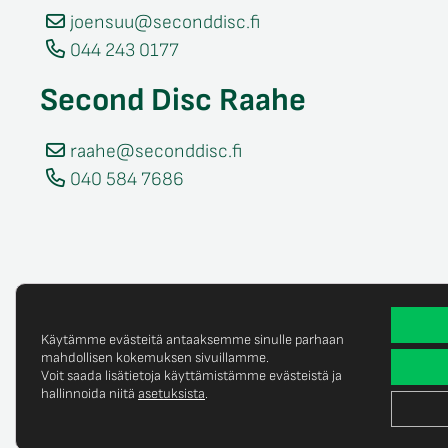
joensuu@seconddisc.fi
044 243 0177
Second Disc Raahe
raahe@seconddisc.fi
040 584 7686
Käytämme evästeitä antaaksemme sinulle parhaan
mahdollisen kokemuksen sivuillamme.
Voit saada lisätietoja käyttämistämme evästeistä ja
Tietosuojaselost
© Copyright 2025 Second Disc Oy
hallinnoida niitä
asetuksista
.