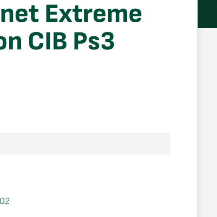
anet Extreme
on CIB Ps3
02