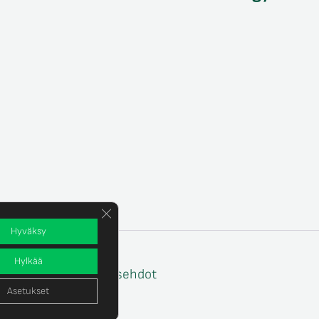
Sulje evästebanneri
Hyväksy
Hylkää
e
Tilaus- ja toimitusehdot
Asetukset