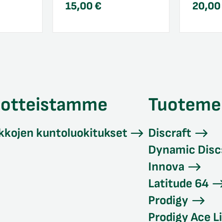
15,00
€
20,0
uotteistamme
Tuoteme
kkojen kuntoluokitukset
Discraft
Dynamic Disc
Innova
Latitude 64
Prodigy
Prodigy Ace L