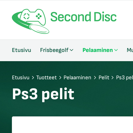
/sulje
Etusivu
Frisbeegolf
Pelaaminen
Mu
likko
/sulje
likko
/sulje
Etusivu
Tuotteet
Pelaaminen
Pelit
Ps3 pel
likko
Ps3 pelit