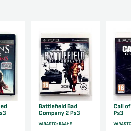
eed
Battlefield Bad
Call o
Ps3
Company 2 Ps3
Ps3
VARASTO:
RAAHE
VARAST