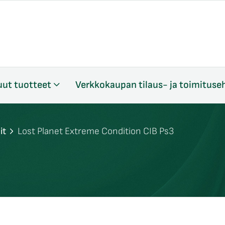
ut tuotteet
Verkkokaupan tilaus- ja toimituse
it
Lost Planet Extreme Condition CIB Ps3