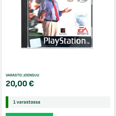
VARASTO:
JOENSUU
20,00
€
1 varastossa
Madden