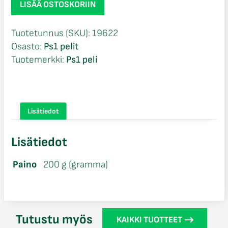
LISÄÄ OSTOSKORIIN
98
CIB
Tuotetunnus (SKU):
19622
Ps1
Osasto:
Ps1 pelit
määrä
Tuotemerkki:
Ps1 peli
Lisätiedot
Lisätiedot
Paino
200 g (gramma)
Tutustu myös
KAIKKI TUOTTEET