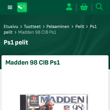
Etusivu
Tuotteet
Pelaaminen
Pelit
Ps1
pelit
Madden 98 CIB Ps1
/sulje
Ps1 pelit
likko
/sulje
likko
Madden 98 CIB Ps1
/sulje
likko