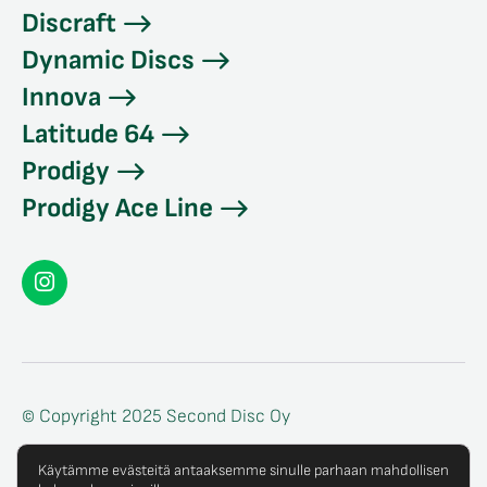
Discraft
Dynamic Discs
Innova
Latitude 64
Prodigy
Prodigy Ace Line
Seconddisc
Instagramissa
© Copyright 2025 Second Disc Oy
Tietosuojaseloste
Käytämme evästeitä antaaksemme sinulle parhaan mahdollisen