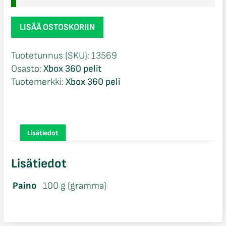
Madden
LISÄÄ OSTOSKORIIN
NFL
07
Tuotetunnus (SKU):
13569
CIB
Osasto:
Xbox 360 pelit
Xbox
Tuotemerkki:
Xbox 360 peli
360
määrä
Lisätiedot
Lisätiedot
Paino
100 g (gramma)