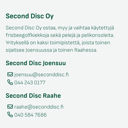
Second Disc Oy
Second Disc Oy ostaa, myy ja vaihtaa käytettyjä
frisbeegolfkiekkoja sekä pelejä ja pelikonsoleita.
Yrityksellä on kaksi toimipistettä, joista toinen
sijaitsee Joensuussa ja toinen Raahessa.
Second Disc Joensuu
joensuu@seconddisc.fi
044 243 0177
Second Disc Raahe
raahe@seconddisc.fi
040 584 7686