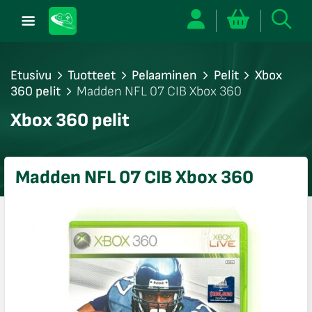
Etusivu
Tuotteet
Pelaaminen
Pelit
Xbox
360 pelit
Madden NFL 07 CIB Xbox 360
/sulje
Xbox 360 pelit
likko
/sulje
likko
Madden NFL 07 CIB Xbox 360
/sulje
likko