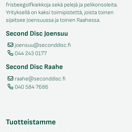
frisbeegolfkiekkoja sekä pelejä ja pelikonsoleita.
Yrityksellä on kaksi toimipistettä, joista toinen
sijaitsee Joensuussa ja toinen Raahessa.
Second Disc Joensuu
joensuu@seconddisc.fi
044 243 0177
Second Disc Raahe
raahe@seconddisc.fi
040 584 7686
Tuotteistamme