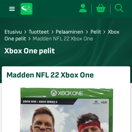
Etusivu
Tuotteet
Pelaaminen
Pelit
Xbox
One pelit
Madden NFL 22 Xbox One
/sulje
Xbox One pelit
likko
/sulje
likko
Madden NFL 22 Xbox One
/sulje
likko