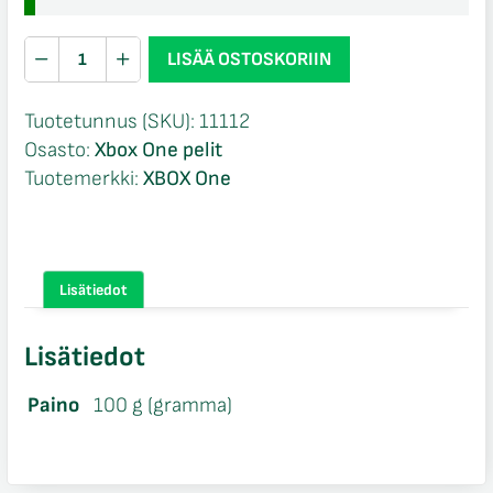
Madden
LISÄÄ OSTOSKORIIN
NFL
22
Tuotetunnus (SKU):
11112
Xbox
Osasto:
Xbox One pelit
One
Tuotemerkki:
XBOX One
määrä
Lisätiedot
Lisätiedot
Paino
100 g (gramma)