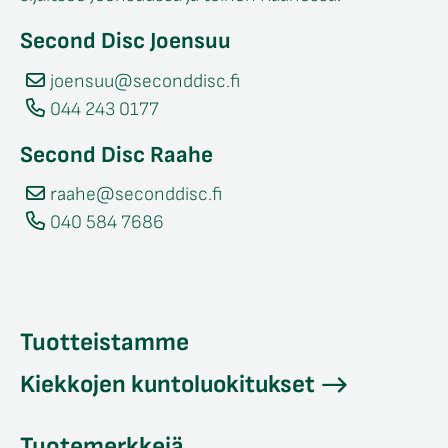
Second Disc Joensuu
joensuu@seconddisc.fi
044 243 0177
Second Disc Raahe
raahe@seconddisc.fi
040 584 7686
Tuotteistamme
Kiekkojen kuntoluokitukset
Tuotemerkkejä