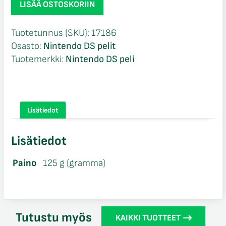
LISÄÄ OSTOSKORIIN
Party
DS
Tuotetunnus (SKU):
17186
CIB
Osasto:
Nintendo DS pelit
Nintendo
Tuotemerkki:
Nintendo DS peli
DS
määrä
Lisätiedot
Lisätiedot
Paino
125 g (gramma)
Tutustu myös
KAIKKI TUOTTEET