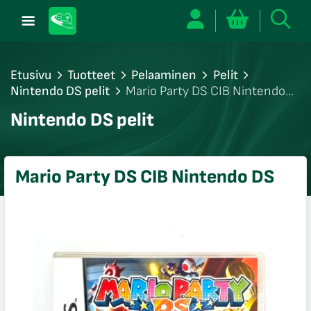
Etusivu
Tuotteet
Pelaaminen
Pelit
Nintendo DS pelit
Mario Party DS CIB Nintendo
DS
/sulje
Nintendo DS pelit
likko
/sulje
likko
Mario Party DS CIB Nintendo DS
/sulje
likko