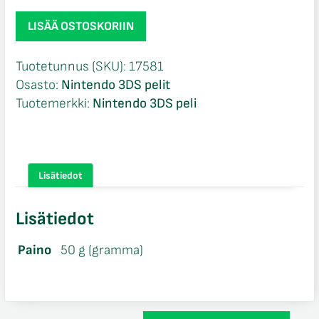
Mario
LISÄÄ OSTOSKORIIN
Party
Star
Tuotetunnus (SKU):
17581
Rush
Osasto:
Nintendo 3DS pelit
loose
Tuotemerkki:
Nintendo 3DS peli
Nintendo
3DS
määrä
Lisätiedot
Lisätiedot
Paino
50 g (gramma)