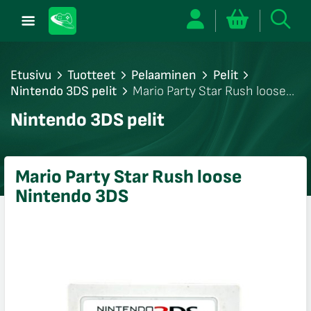
Etusivu
Tuotteet
Pelaaminen
Pelit
Nintendo 3DS pelit
Mario Party Star Rush loose
Nintendo 3DS
/sulje
Nintendo 3DS pelit
likko
/sulje
likko
Mario Party Star Rush loose
/sulje
Nintendo 3DS
likko