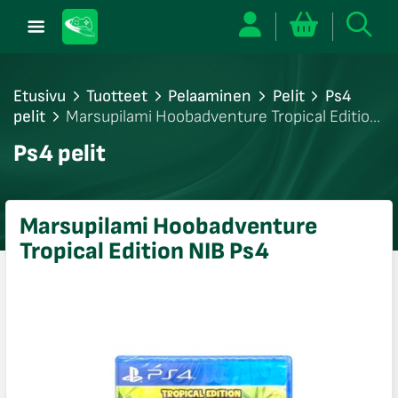
Etusivu
Tuotteet
Pelaaminen
Pelit
Ps4
pelit
Marsupilami Hoobadventure Tropical Edition
NIB Ps4
/sulje
Ps4 pelit
likko
/sulje
likko
Marsupilami Hoobadventure
/sulje
Tropical Edition NIB Ps4
likko