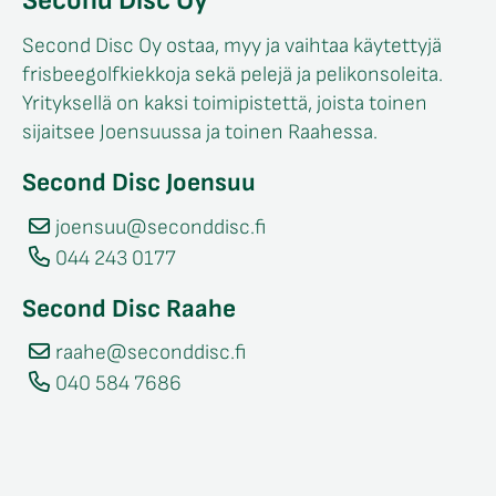
Second Disc Oy
Second Disc Oy ostaa, myy ja vaihtaa käytettyjä
frisbeegolfkiekkoja sekä pelejä ja pelikonsoleita.
Yrityksellä on kaksi toimipistettä, joista toinen
sijaitsee Joensuussa ja toinen Raahessa.
Second Disc Joensuu
joensuu@seconddisc.fi
044 243 0177
Second Disc Raahe
raahe@seconddisc.fi
040 584 7686