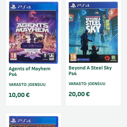
Beyond A Steel Sky
Agents of Mayhem
Ps4
Ps4
VARASTO:
JOENSUU
VARASTO:
JOENSUU
20,00
€
10,00
€