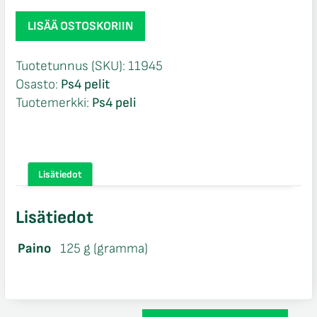
Marsupilami
LISÄÄ OSTOSKORIIN
Hoobadventure
Tropical
Tuotetunnus (SKU):
11945
Edition
Osasto:
Ps4 pelit
NIB
Tuotemerkki:
Ps4 peli
Ps4
määrä
Lisätiedot
Lisätiedot
Paino
125 g (gramma)