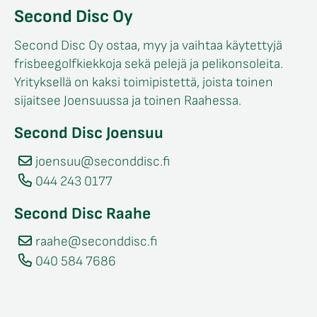
Second Disc Oy
Second Disc Oy ostaa, myy ja vaihtaa käytettyjä
frisbeegolfkiekkoja sekä pelejä ja pelikonsoleita.
Yrityksellä on kaksi toimipistettä, joista toinen
sijaitsee Joensuussa ja toinen Raahessa.
Second Disc Joensuu
joensuu@seconddisc.fi
044 243 0177
Second Disc Raahe
raahe@seconddisc.fi
040 584 7686