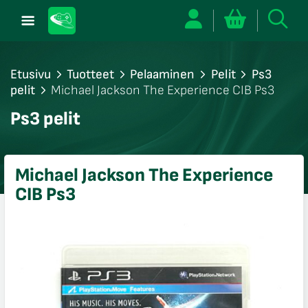
Etusivu
Tuotteet
Pelaaminen
Pelit
Ps3
pelit
Michael Jackson The Experience CIB Ps3
/sulje
Ps3 pelit
likko
/sulje
likko
Michael Jackson The Experience
/sulje
CIB Ps3
likko