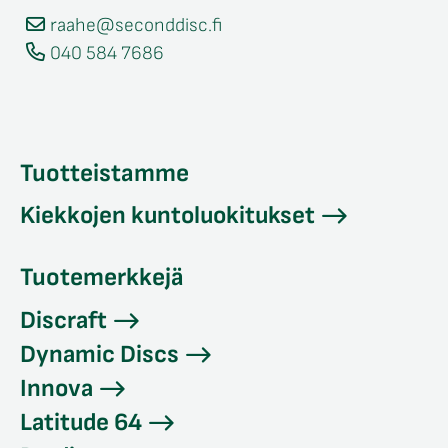
raahe@seconddisc.fi
040 584 7686
Tuotteistamme
Kiekkojen kuntoluokitukset
Tuotemerkkejä
Discraft
Dynamic Discs
Innova
Latitude 64