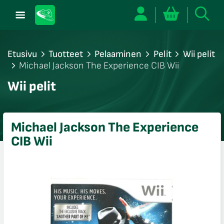
Etusivu
Tuotteet
Pelaaminen
Pelit
Wii pelit
Michael Jackson The Experience CIB Wii
/sulje
Wii pelit
likko
/sulje
likko
Michael Jackson The Experience
/sulje
CIB Wii
likko