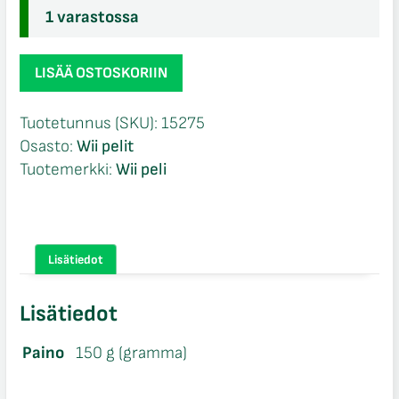
1 varastossa
Michael
LISÄÄ OSTOSKORIIN
Jackson
The
Tuotetunnus (SKU):
15275
Experience
Osasto:
Wii pelit
CIB
Tuotemerkki:
Wii peli
Wii
määrä
Lisätiedot
Lisätiedot
Paino
150 g (gramma)