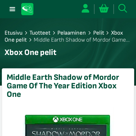
Etusivu
Tuotteet
Pelaaminen
Pelit
Xbox
One pelit
Middle Earth Shadow of Mordor Game
Of The Year Edition Xbox One
/sulje
Xbox One pelit
likko
/sulje
likko
Middle Earth Shadow of Mordor
/sulje
Game Of The Year Edition Xbox
likko
One