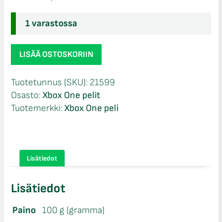
1 varastossa
Middle
LISÄÄ OSTOSKORIIN
Earth
Shadow
Tuotetunnus (SKU):
21599
of
Osasto:
Xbox One pelit
Mordor
Tuotemerkki:
Xbox One peli
Game
Of
The
Year
Lisätiedot
Edition
Xbox
Lisätiedot
One
määrä
Paino
100 g (gramma)