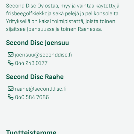
Second Disc Oy ostaa, myy ja vaihtaa käytettyjä
frisbeegolfkiekkoja sekä pelejä ja pelikonsoleita.
Yrityksellä on kaksi toimipistettä, joista toinen
sijaitsee Joensuussa ja toinen Raahessa.
Second Disc Joensuu
joensuu@seconddisc.fi
044 243 0177
Second Disc Raahe
raahe@seconddisc.fi
040 584 7686
Tuotteistamme