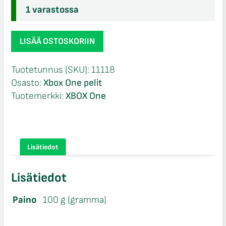
1 varastossa
Middle
LISÄÄ OSTOSKORIIN
Earth
Shadow
Tuotetunnus (SKU):
11118
of
Osasto:
Xbox One pelit
Mordor
Tuotemerkki:
XBOX One
Xbox
One
määrä
Lisätiedot
Lisätiedot
Paino
100 g (gramma)