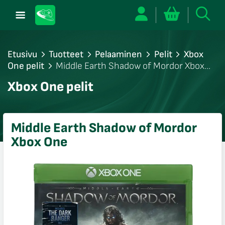
Etusivu
Tuotteet
Pelaaminen
Pelit
Xbox
One pelit
Middle Earth Shadow of Mordor Xbox
One
/sulje
Xbox One pelit
likko
/sulje
likko
Middle Earth Shadow of Mordor
/sulje
Xbox One
likko