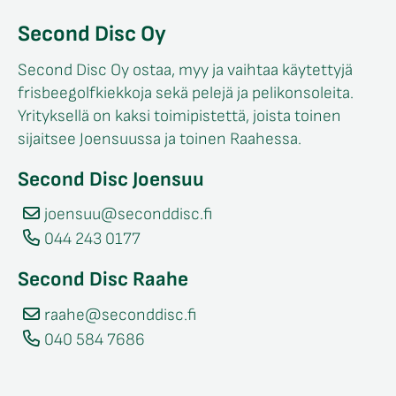
Second Disc Oy
Second Disc Oy ostaa, myy ja vaihtaa käytettyjä
frisbeegolfkiekkoja sekä pelejä ja pelikonsoleita.
Yrityksellä on kaksi toimipistettä, joista toinen
sijaitsee Joensuussa ja toinen Raahessa.
Second Disc Joensuu
joensuu@seconddisc.fi
044 243 0177
Second Disc Raahe
raahe@seconddisc.fi
040 584 7686