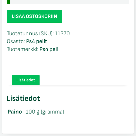
Middle
LISÄÄ OSTOSKORIIN
Earth
Shadow
Tuotetunnus (SKU):
11370
of
Osasto:
Ps4 pelit
War
Tuotemerkki:
Ps4 peli
Ps4
määrä
Lisätiedot
Lisätiedot
Paino
100 g (gramma)