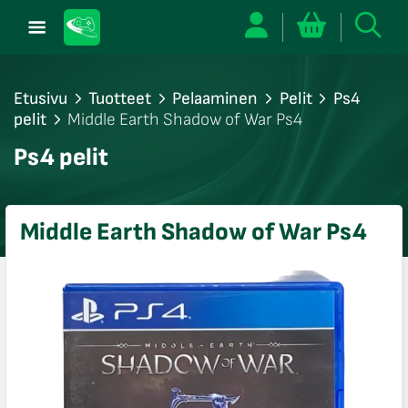
Etusivu
Tuotteet
Pelaaminen
Pelit
Ps4
pelit
Middle Earth Shadow of War Ps4
/sulje
Ps4 pelit
likko
/sulje
likko
Middle Earth Shadow of War Ps4
/sulje
likko