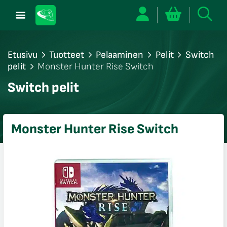
Etusivu
Tuotteet
Pelaaminen
Pelit
Switch
pelit
Monster Hunter Rise Switch
/sulje
Switch pelit
likko
/sulje
likko
Monster Hunter Rise Switch
/sulje
likko