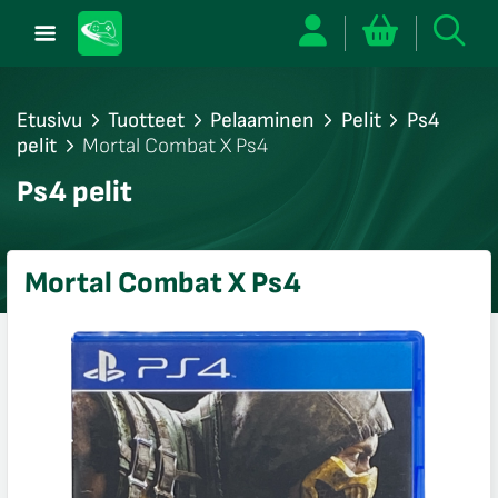
Etusivu
Tuotteet
Pelaaminen
Pelit
Ps4
pelit
Mortal Combat X Ps4
/sulje
Ps4 pelit
likko
/sulje
likko
Mortal Combat X Ps4
/sulje
likko