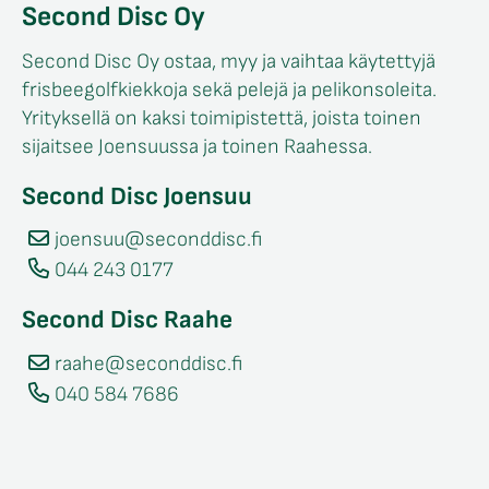
Second Disc Oy
Second Disc Oy ostaa, myy ja vaihtaa käytettyjä
frisbeegolfkiekkoja sekä pelejä ja pelikonsoleita.
Yrityksellä on kaksi toimipistettä, joista toinen
sijaitsee Joensuussa ja toinen Raahessa.
Second Disc Joensuu
joensuu@seconddisc.fi
044 243 0177
Second Disc Raahe
raahe@seconddisc.fi
040 584 7686