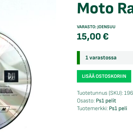
Moto Ra
VARASTO:
JOENSUU
15,00
€
1 varastossa
Moto
LISÄÄ OSTOSKORIIN
Racer
loose
Tuotetunnus (SKU):
196
Ps1
Osasto:
Ps1 pelit
määrä
Tuotemerkki:
Ps1 peli