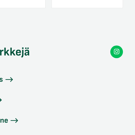
rkkejä
Secon
Instag
s
ine