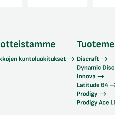
uotteistamme
Tuoteme
kkojen kuntoluokitukset
Discraft
Dynamic Disc
Innova
Latitude 64
Prodigy
Prodigy Ace L