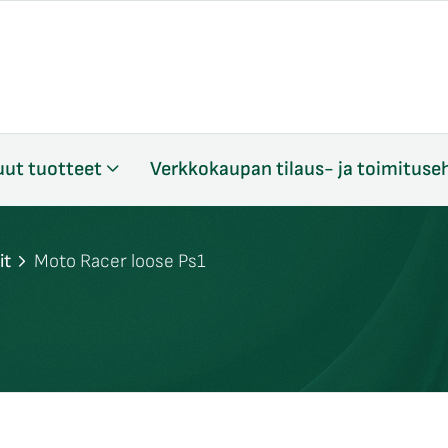
ut tuotteet
Verkkokaupan tilaus- ja toimituse
it
Moto Racer loose Ps1