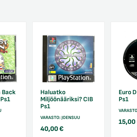
 Back
Haluatko
Euro D
 Ps1
Miljöönääriksi? CIB
Ps1
Ps1
U
VARAST
VARASTO:
JOENSUU
15,00
40,00
€