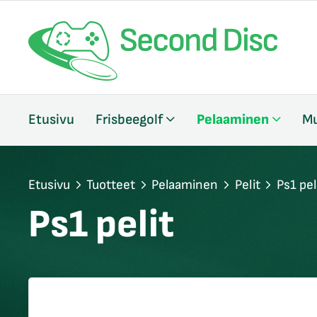
/sulje
Etusivu
Frisbeegolf
Pelaaminen
Mu
likko
/sulje
likko
/sulje
Etusivu
Tuotteet
Pelaaminen
Pelit
Ps1 pel
likko
Ps1 pelit