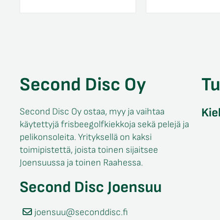
Second Disc Oy
T
Kie
Second Disc Oy ostaa, myy ja vaihtaa
käytettyjä frisbeegolfkiekkoja sekä pelejä ja
pelikonsoleita. Yrityksellä on kaksi
toimipistettä, joista toinen sijaitsee
Joensuussa ja toinen Raahessa.
Second Disc Joensuu
joensuu@seconddisc.fi