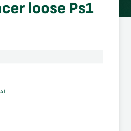
cer loose Ps1
41