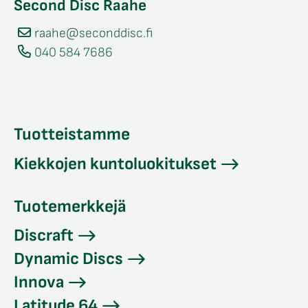
Second Disc Raahe
raahe@seconddisc.fi
040 584 7686
Tuotteistamme
Kiekkojen kuntoluokitukset
Tuotemerkkejä
Discraft
Dynamic Discs
Innova
Latitude 64