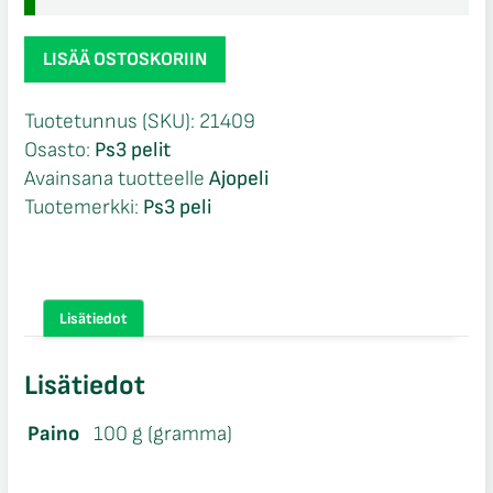
MX
LISÄÄ OSTOSKORIIN
vs
ATV
Tuotetunnus (SKU):
21409
Alive
Osasto:
Ps3 pelit
Ps3
Avainsana tuotteelle
Ajopeli
määrä
Tuotemerkki:
Ps3 peli
Lisätiedot
Lisätiedot
Paino
100 g (gramma)