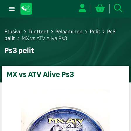
Etusivu
Tuotteet
Pelaaminen
Pelit
Ps3
pelit
MX vs ATV Alive Ps3
/sulje
Ps3 pelit
likko
/sulje
likko
MX vs ATV Alive Ps3
/sulje
likko