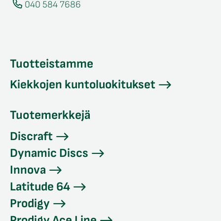
040 584 7686
Tuotteistamme
Kiekkojen kuntoluokitukset
Tuotemerkkejä
Discraft
Dynamic Discs
Innova
Latitude 64
Prodigy
Prodigy Ace Line