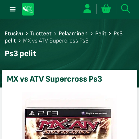
Etusivu
Tuotteet
Pelaaminen
Pelit
Ps3
pelit
MX vs ATV Supercross Ps3
/sulje
Ps3 pelit
likko
/sulje
likko
MX vs ATV Supercross Ps3
/sulje
likko