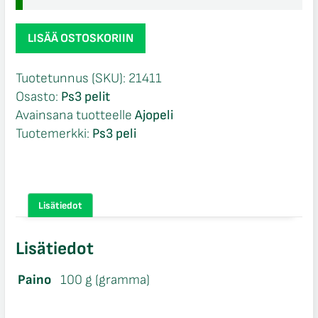
MX
LISÄÄ OSTOSKORIIN
vs
ATV
Tuotetunnus (SKU):
21411
Supercross
Osasto:
Ps3 pelit
Ps3
Avainsana tuotteelle
Ajopeli
määrä
Tuotemerkki:
Ps3 peli
Lisätiedot
Lisätiedot
Paino
100 g (gramma)