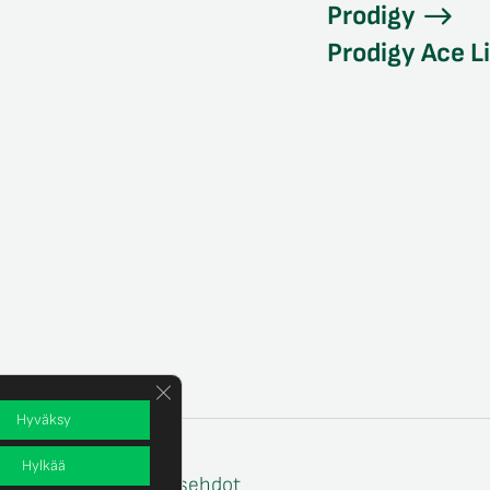
Prodigy
Prodigy Ace L
Sulje evästebanneri
Hyväksy
Hylkää
e
Tilaus- ja toimitusehdot