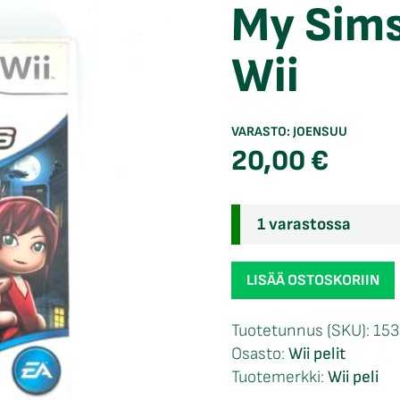
My Sims
Wii
VARASTO:
JOENSUU
20,00
€
1 varastossa
My
LISÄÄ OSTOSKORIIN
Sims
Agents
Tuotetunnus (SKU):
153
CIB
Osasto:
Wii pelit
Wii
Tuotemerkki:
Wii peli
määrä