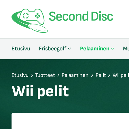
/sulje
Etusivu
Frisbeegolf
Pelaaminen
Mu
likko
/sulje
likko
/sulje
Etusivu
Tuotteet
Pelaaminen
Pelit
Wii peli
likko
Wii pelit