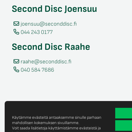
Second Disc Joensuu
joensuu@seconddisc.fi
044 243 0177
Second Disc Raahe
raahe@seconddisc.fi
040 584 7686
Käytämme evästeitä antaaksemme sinulle parhaan
mahdollisen kokemuksen sivuillamme.
Voit saada lisätietoja käyttämistämme evästeistä ja
Tietosuojaselost
© Copyright 2025 Second Disc Oy