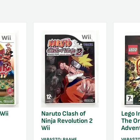
Wii
Naruto Clash of
Lego I
Ninja Revolution 2
The Or
Wii
Advent
VARASTO:
RAAHE
VARAST