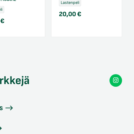
Lastenpeli
li
20,00
€
0
€
rkkejä
Secon
Instag
s