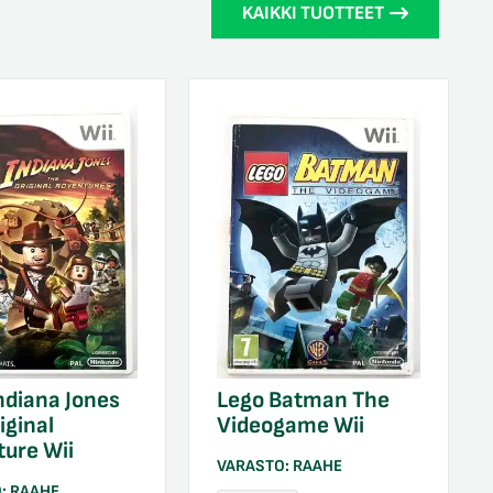
KAIKKI TUOTTEET
ndiana Jones
Lego Batman The
iginal
Videogame Wii
ure Wii
VARASTO:
RAAHE
O:
RAAHE