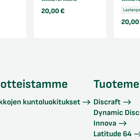
20,00
€
Lastenpe
20,0
uotteistamme
Tuoteme
kkojen kuntoluokitukset
Discraft
Dynamic Disc
Innova
Latitude 64