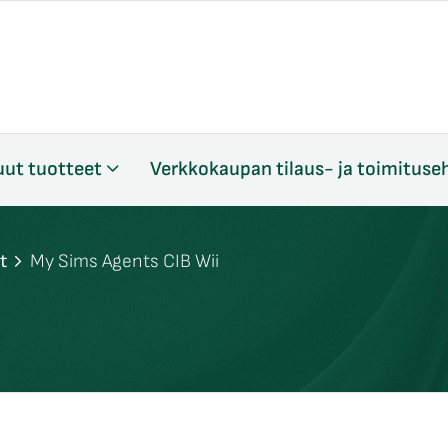
ut tuotteet
Verkkokaupan tilaus- ja toimituse
t
My Sims Agents CIB Wii