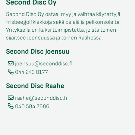
Second Disc Oy
Second Disc Oy ostaa, myy ja vaihtaa käytettyjä
frisbeegolfkiekkoja sekä pelejä ja pelikonsoleita.
Yrityksellä on kaksi toimipistettä, joista toinen
sijaitsee Joensuussa ja toinen Raahessa.
Second Disc Joensuu
joensuu@seconddisc.fi
044 243 0177
Second Disc Raahe
raahe@seconddisc.fi
040 584 7686