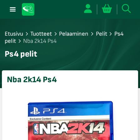
Etusivu
Tuotteet
Pelaaminen
Pelit
Ps4
pelit
Nba 2k14 Ps4
/sulje
Ps4 pelit
likko
/sulje
likko
Nba 2k14 Ps4
/sulje
likko