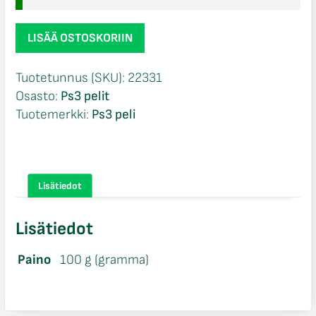
NBA
LISÄÄ OSTOSKORIIN
2K17
CIB
Tuotetunnus (SKU):
22331
Ps
Osasto:
Ps3 pelit
3
Tuotemerkki:
Ps3 peli
määrä
Lisätiedot
Lisätiedot
Paino
100 g (gramma)