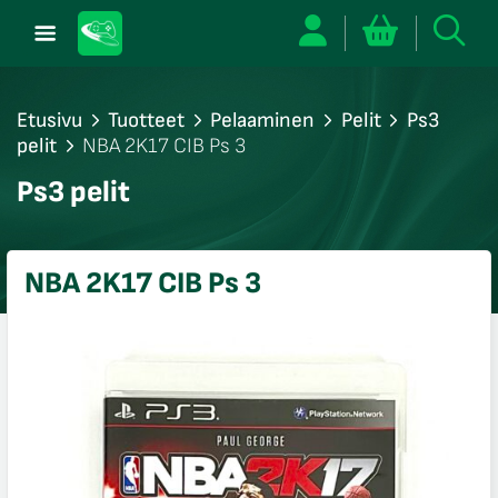
Etusivu
Tuotteet
Pelaaminen
Pelit
Ps3
pelit
NBA 2K17 CIB Ps 3
/sulje
Ps3 pelit
likko
/sulje
likko
NBA 2K17 CIB Ps 3
/sulje
likko