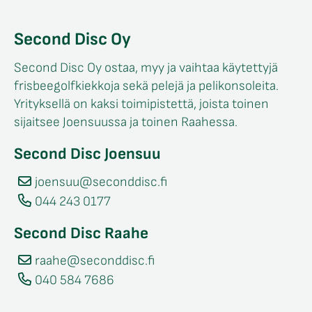
Second Disc Oy
Second Disc Oy ostaa, myy ja vaihtaa käytettyjä
frisbeegolfkiekkoja sekä pelejä ja pelikonsoleita.
Yrityksellä on kaksi toimipistettä, joista toinen
sijaitsee Joensuussa ja toinen Raahessa.
Second Disc Joensuu
joensuu@seconddisc.fi
044 243 0177
Second Disc Raahe
raahe@seconddisc.fi
040 584 7686