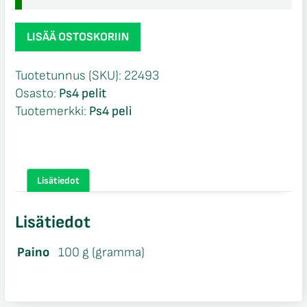
NBA
LISÄÄ OSTOSKORIIN
2K19
Ps4
Tuotetunnus (SKU):
22493
määrä
Osasto:
Ps4 pelit
Tuotemerkki:
Ps4 peli
Lisätiedot
Lisätiedot
Paino
100 g (gramma)