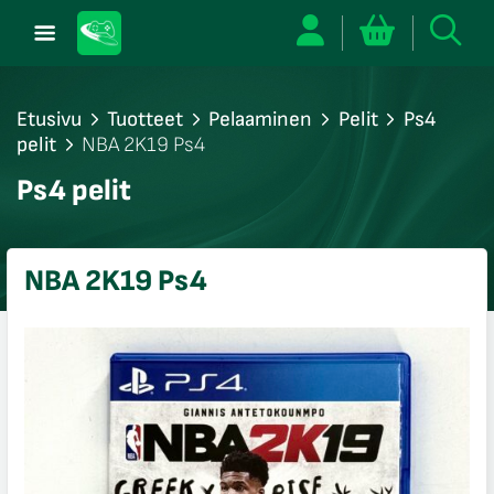
Etusivu
Tuotteet
Pelaaminen
Pelit
Ps4
pelit
NBA 2K19 Ps4
/sulje
Ps4 pelit
likko
/sulje
likko
NBA 2K19 Ps4
/sulje
likko