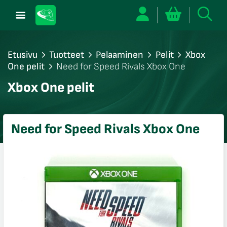
Etusivu
Tuotteet
Pelaaminen
Pelit
Xbox
One pelit
Need for Speed Rivals Xbox One
/sulje
Xbox One pelit
likko
/sulje
likko
Need for Speed Rivals Xbox One
/sulje
likko