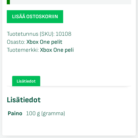
Need
LISÄÄ OSTOSKORIIN
for
Speed
Tuotetunnus (SKU):
10108
Rivals
Osasto:
Xbox One pelit
Xbox
Tuotemerkki:
Xbox One peli
One
määrä
Lisätiedot
Lisätiedot
Paino
100 g (gramma)