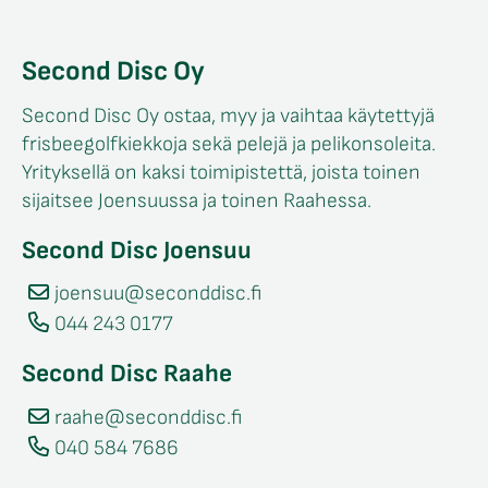
Second Disc Oy
Second Disc Oy ostaa, myy ja vaihtaa käytettyjä
frisbeegolfkiekkoja sekä pelejä ja pelikonsoleita.
Yrityksellä on kaksi toimipistettä, joista toinen
sijaitsee Joensuussa ja toinen Raahessa.
Second Disc Joensuu
joensuu@seconddisc.fi
044 243 0177
Second Disc Raahe
raahe@seconddisc.fi
040 584 7686