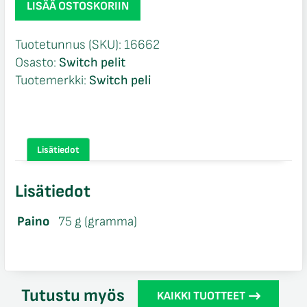
LISÄÄ OSTOSKORIIN
Pokémon
Snap
Tuotetunnus (SKU):
16662
Switch
Osasto:
Switch pelit
määrä
Tuotemerkki:
Switch peli
Lisätiedot
Lisätiedot
Paino
75 g (gramma)
Tutustu myös
KAIKKI TUOTTEET