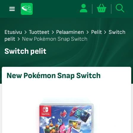
Etusivu
Tuotteet
Pelaaminen
Pelit
Switch
pelit
New Pokémon Snap Switch
/sulje
Switch pelit
likko
/sulje
likko
New Pokémon Snap Switch
/sulje
likko