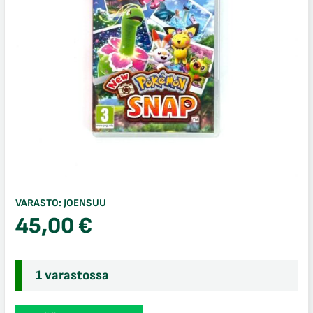
VARASTO:
JOENSUU
45,00
€
1 varastossa
New