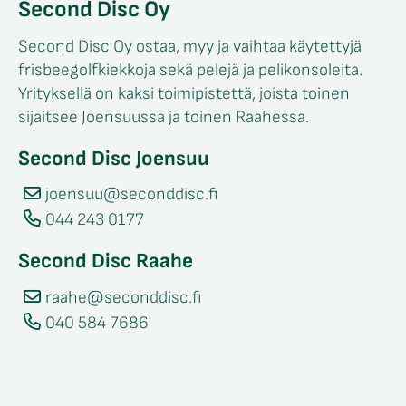
Second Disc Oy
Second Disc Oy ostaa, myy ja vaihtaa käytettyjä
frisbeegolfkiekkoja sekä pelejä ja pelikonsoleita.
Yrityksellä on kaksi toimipistettä, joista toinen
sijaitsee Joensuussa ja toinen Raahessa.
Second Disc Joensuu
joensuu@seconddisc.fi
044 243 0177
Second Disc Raahe
raahe@seconddisc.fi
040 584 7686