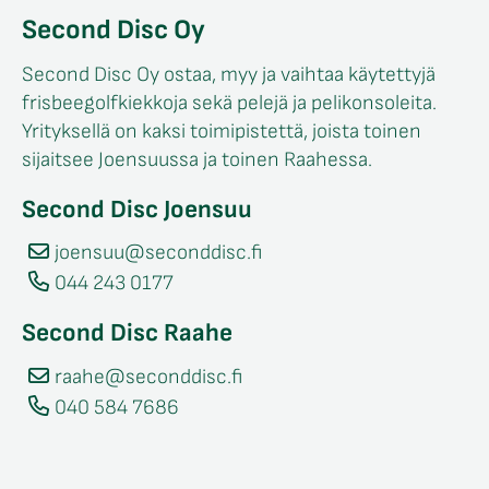
Second Disc Oy
Second Disc Oy ostaa, myy ja vaihtaa käytettyjä
frisbeegolfkiekkoja sekä pelejä ja pelikonsoleita.
Yrityksellä on kaksi toimipistettä, joista toinen
sijaitsee Joensuussa ja toinen Raahessa.
Second Disc Joensuu
joensuu@seconddisc.fi
044 243 0177
Second Disc Raahe
raahe@seconddisc.fi
040 584 7686