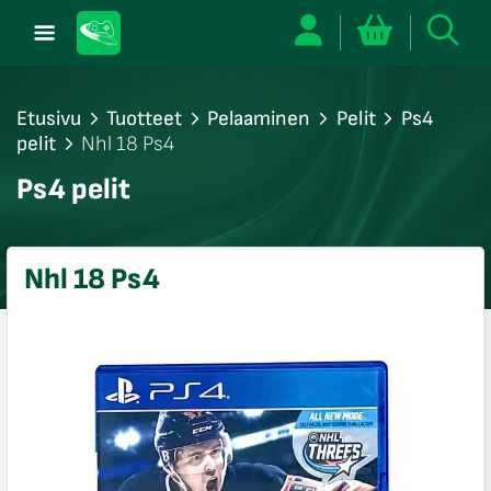
Etusivu
Tuotteet
Pelaaminen
Pelit
Ps4
pelit
Nhl 18 Ps4
/sulje
Ps4 pelit
likko
/sulje
likko
Nhl 18 Ps4
/sulje
likko