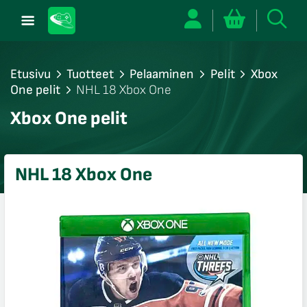
Etusivu
Tuotteet
Pelaaminen
Pelit
Xbox
One pelit
NHL 18 Xbox One
/sulje
Xbox One pelit
likko
/sulje
likko
NHL 18 Xbox One
/sulje
likko