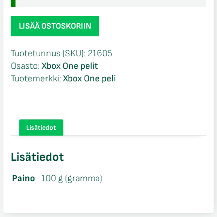
NHL
LISÄÄ OSTOSKORIIN
18
Xbox
Tuotetunnus (SKU):
21605
One
Osasto:
Xbox One pelit
määrä
Tuotemerkki:
Xbox One peli
Lisätiedot
Lisätiedot
Paino
100 g (gramma)