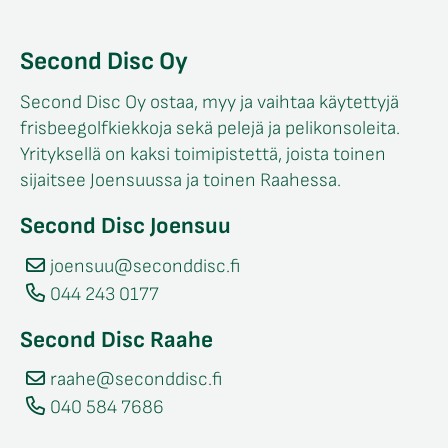
Second Disc Oy
Second Disc Oy ostaa, myy ja vaihtaa käytettyjä
frisbeegolfkiekkoja sekä pelejä ja pelikonsoleita.
Yrityksellä on kaksi toimipistettä, joista toinen
sijaitsee Joensuussa ja toinen Raahessa.
Second Disc Joensuu
joensuu@seconddisc.fi
044 243 0177
Second Disc Raahe
raahe@seconddisc.fi
040 584 7686