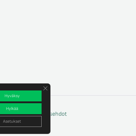
Sulje evästebanneri
Hyväksy
Hylkää
e
Tilaus- ja toimitusehdot
Asetukset