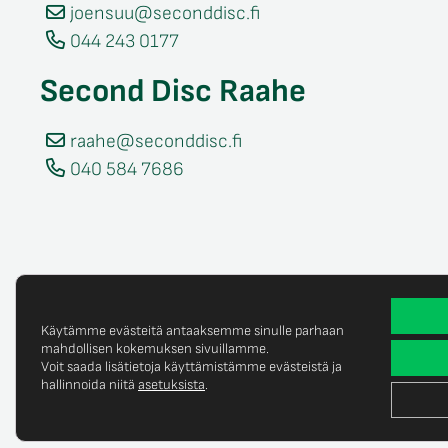
joensuu@seconddisc.fi
044 243 0177
Second Disc Raahe
raahe@seconddisc.fi
040 584 7686
Käytämme evästeitä antaaksemme sinulle parhaan
mahdollisen kokemuksen sivuillamme.
Voit saada lisätietoja käyttämistämme evästeistä ja
Tietosuojaselost
© Copyright 2025 Second Disc Oy
hallinnoida niitä
asetuksista
.