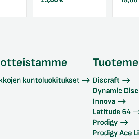
15,00
€
15,00
uotteistamme
Tuoteme
kkojen kuntoluokitukset
Discraft
Dynamic Disc
Innova
Latitude 64
Prodigy
Prodigy Ace L