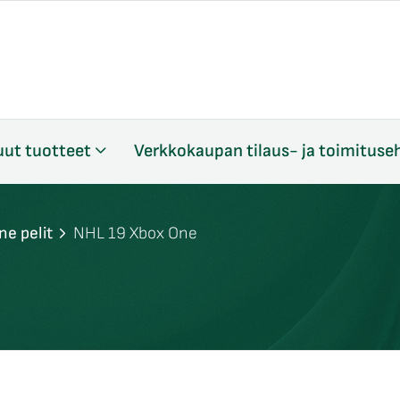
ut tuotteet
Verkkokaupan tilaus- ja toimituse
ne pelit
NHL 19 Xbox One