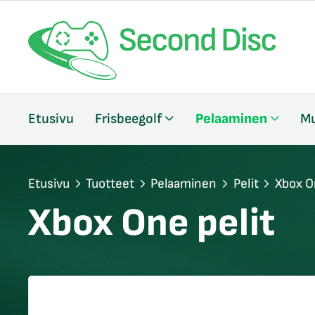
/sulje
Etusivu
Frisbeegolf
Pelaaminen
Mu
likko
/sulje
likko
/sulje
Etusivu
Tuotteet
Pelaaminen
Pelit
Xbox O
likko
Xbox One pelit