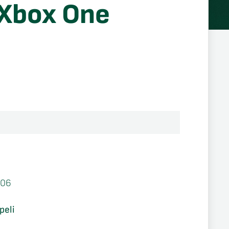
Xbox One
606
peli