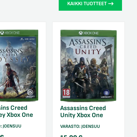
KAIKKI TUOTTEET
ins Creed
Assassins Creed
ey Xbox One
Unity Xbox One
O:
JOENSUU
VARASTO:
JOENSUU