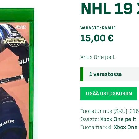
NHL 19 
VARASTO:
RAAHE
15,00
€
Xbox One peli.
1 varastossa
NHL
LISÄÄ OSTOSKORIIN
19
Xbox
Tuotetunnus (SKU):
21
One
Osasto:
Xbox One pelit
määrä
Tuotemerkki:
Xbox One 