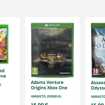
ed
One
Adams Venture
Assass
U
Origins Xbox One
Odyss
VARASTO:
JOENSUU
VARAST