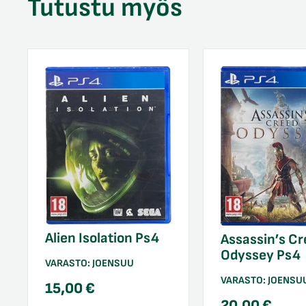
Tutustu myös
Alien Isolation Ps4
Assassin’s Cr
Odyssey Ps4
VARASTO:
JOENSUU
VARASTO:
JOENSU
15,00
€
20,00
€