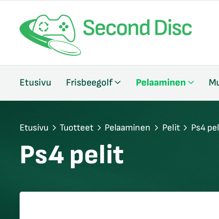
/sulje
Etusivu
Frisbeegolf
Pelaaminen
Mu
likko
/sulje
likko
/sulje
Etusivu
Tuotteet
Pelaaminen
Pelit
Ps4 pel
likko
Ps4 pelit