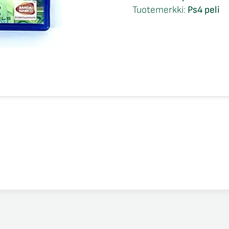
of
Tuotemerkki:
Ps4 peli
The
White
Witch
Ps4
määrä