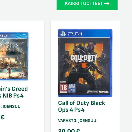
KAIKKI TUOTTEET
in’s Creed
s NIB Ps4
Call of Duty Black
O:
JOENSUU
Ops 4 Ps4
0
€
VARASTO:
JOENSUU
20,00
€