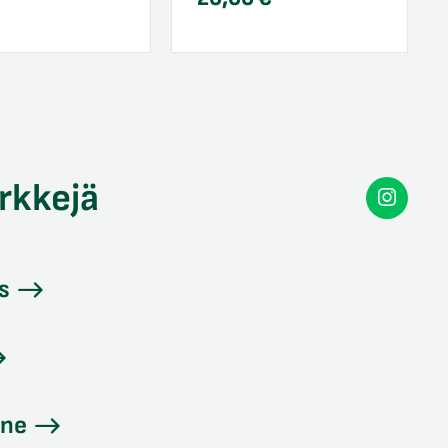
rkkejä
Secon
Instag
s
ine