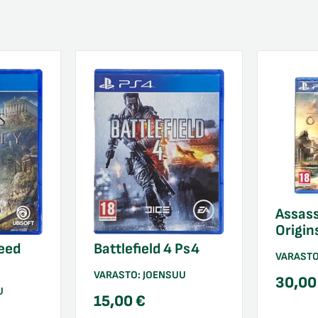
Assass
Origin
eed
Battlefield 4 Ps4
VARAST
VARASTO:
JOENSUU
30,0
U
15,00
€