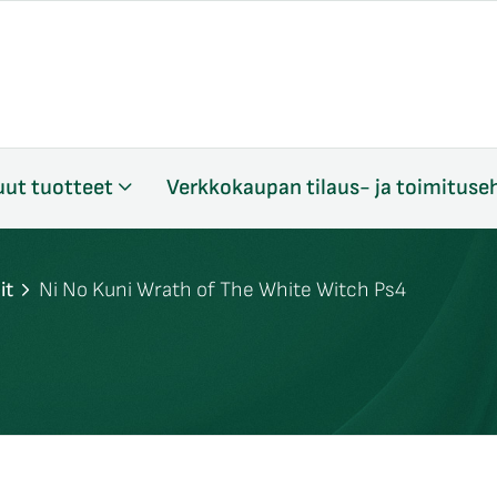
ut tuotteet
Verkkokaupan tilaus- ja toimituse
it
Ni No Kuni Wrath of The White Witch Ps4