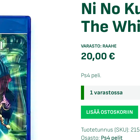
Ni No K
The Whi
VARASTO:
RAAHE
20,00
€
Ps4 peli.
1 varastossa
Ni
LISÄÄ OSTOSKORIIN
No
Kuni
Tuotetunnus (SKU):
215
Wrath
Osasto:
Ps4 pelit