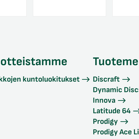
uotteistamme
Tuoteme
kkojen kuntoluokitukset
Discraft
Dynamic Disc
Innova
Latitude 64
Prodigy
Prodigy Ace L