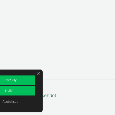
Sulje evästebanneri
Hyväksy
Hylkää
e
Tilaus- ja toimitusehdot
Asetukset